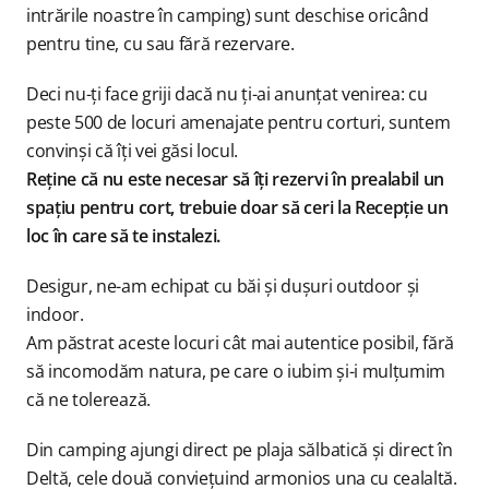
intrările noastre în camping) sunt deschise oricând
pentru tine, cu sau fără rezervare.
Deci nu-ți face griji dacă nu ți-ai anunțat venirea: cu
peste 500 de locuri amenajate pentru corturi, suntem
convinși că îți vei găsi locul.
Reține că nu este necesar să îți rezervi în prealabil un
spațiu pentru cort, trebuie doar să ceri la Recepție un
loc în care să te instalezi.
Desigur, ne-am echipat cu băi și dușuri outdoor și
indoor.
Am păstrat aceste locuri cât mai autentice posibil, fără
să incomodăm natura, pe care o iubim și-i mulțumim
că ne tolerează.
Din camping ajungi direct pe plaja sălbatică și direct în
Deltă, cele două conviețuind armonios una cu cealaltă.