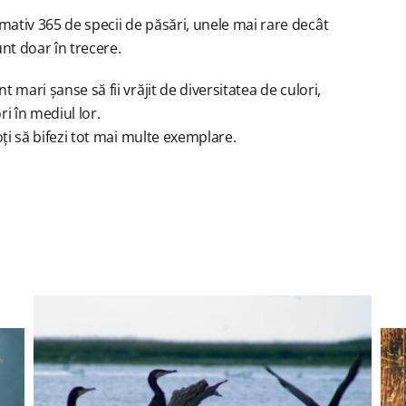
mativ 365 de specii de păsări, unele mai rare decât
unt doar în trecere.
t mari șanse să fii vrăjit de diversitatea de culori,
ri în mediul lor.
poți să bifezi tot mai multe exemplare.