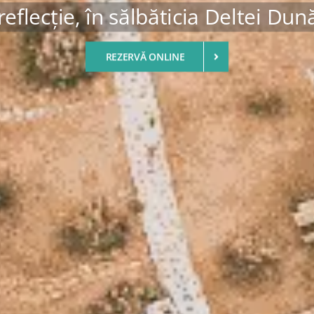
reflecție, în sălbăticia Deltei Dun
REZERVĂ ONLINE