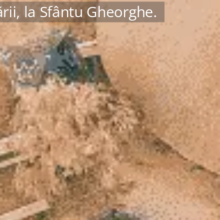
ării, la Sfântu Gheorghe.