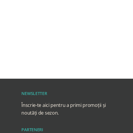
NEWSLETTER
Înscrie-te aici pentru a primi promoții și
noutăți de sezon.
PARTENERI