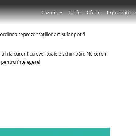
Cazare
Tarife
Oferte
Experiențe
dinea reprezentațiilor artiștilor pot fi
u a fi la curent cu eventualele schimbări. Ne cerem
 pentru înțelegere!
×
NIMENT A TRECUT.