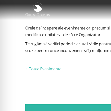
Skip
to
content
Orele de începere ale evenimentelor, precum și or
modificate unilateral de către Organizatori.
Te rugăm să verifici periodic actualizările pentr
scuze pentru orice inconvenient și îți mulțumim
Toate Evenimente
ACEST EVE