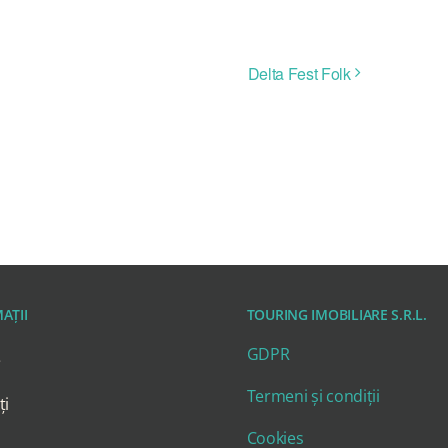
Delta Fest Folk
AȚII
TOURING IMOBILIARE S.R.L.
GDPR
e
Termeni și condiții
ți
Cookies