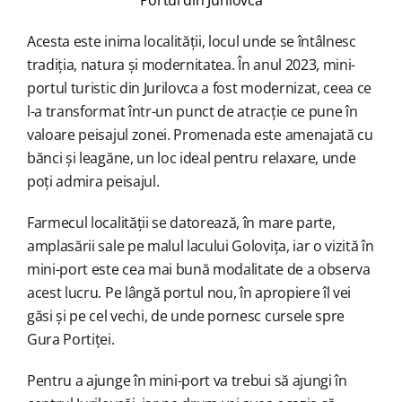
Portul din Jurilovca
Acesta este inima localității, locul unde se întâlnesc
tradiția, natura și modernitatea. În anul 2023, mini-
portul turistic din Jurilovca a fost modernizat, ceea ce
l-a transformat într-un punct de atracție ce pune în
valoare peisajul zonei. Promenada este amenajată cu
bănci și leagăne, un loc ideal pentru relaxare, unde
poți admira peisajul.
Farmecul localității se datorează, în mare parte,
amplasării sale pe malul lacului Golovița, iar o vizită în
mini-port este cea mai bună modalitate de a observa
acest lucru. Pe lângă portul nou, în apropiere îl vei
găsi și pe cel vechi, de unde pornesc cursele spre
Gura Portiței.
Pentru a ajunge în mini-port va trebui să ajungi în