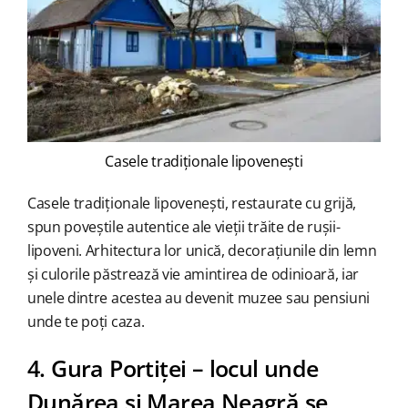
Casele tradiționale lipovenești
Casele tradiționale lipovenești, restaurate cu grijă,
spun poveștile autentice ale vieții trăite de rușii-
lipoveni. Arhitectura lor unică, decorațiunile din lemn
și culorile păstrează vie amintirea de odinioară, iar
unele dintre acestea au devenit muzee sau pensiuni
unde te poți caza.
4. Gura Portiței – locul unde
Dunărea și Marea Neagră se