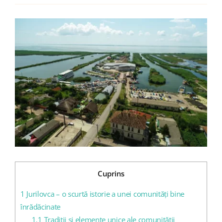
View
Blog
Larger
Image
Contact
Cuprins
1
Jurilovca – o scurtă istorie a unei comunități bine
înrădăcinate
1.1
Tradiții și elemente unice ale comunității