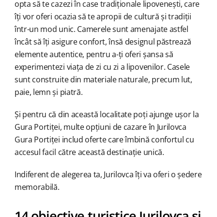
opta să te cazezi în case tradiționale lipovenești, care
îți vor oferi ocazia să te apropii de cultură și tradiții
într-un mod unic. Camerele sunt amenajate astfel
încât să îți asigure confort, însă designul păstrează
elemente autentice, pentru a-ți oferi șansa să
experimentezi viața de zi cu zi a lipovenilor. Casele
sunt construite din materiale naturale, precum lut,
paie, lemn și piatră.
Și pentru că din această localitate poți ajunge ușor la
Gura Portiței, multe opțiuni de cazare în Jurilovca
Gura Portiței includ oferte care îmbină confortul cu
accesul facil către această destinație unică.
Indiferent de alegerea ta, Jurilovca îți va oferi o ședere
memorabilă.
14 obiective turistice Jurilovca și