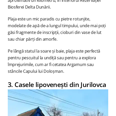
aproximativ un kilometru, în interiorul Rezervației
Biosferei Delta Dunării.
Plaja este un mic paradis cu pietre rotunjite,
modelate de apă de-a lungul timpului, unde mai poți
găsi fragmente de inscripții, cioburi din vase de lut
sau chiar părți din amorfe.
Pe lângă statul la soare și baie, plaja este perfectă
pentru pescuitul la undiță sau pentru a explora
împrejurimile, cum ar fi cetatea Argamum sau
stâncile Capului lui Doloșman.
3. Casele lipovenești din Jurilovca