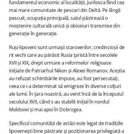
fundamentul economic al localității, Jurilovca fiind cea
mai mare comunitate de pescari din Deltă. Pe lângă
pescuit, ocupația principală, satul păstrează o
moștenire culturală unică și obiceiuri transmise din
generație în generație.
Ruși-lipoveni sunt urmașii staroverilor, credincioșii de
rit vechi care au părăsit Rusia țaristă între secolele
XVII și XIX, drept urmare a reformelor religioase
inițiate de Patriarhul Nikon și Alexei Romanov. Aceștia
au refuzat schimbările impuse, au fost persecutați,
ceea ce i-a determinat să emigreze în diverse colțuri
ale lumii. În țara noastră, au venit încă de la începutul
secolului XVII, când s-au stabilit inițial în nordul
Moldovei și mai apoi în Dobrogea.
Specificul comunității de astăzi este legat de tradițiile
lipovenești bine păstrate și poziționarea privilegiată a