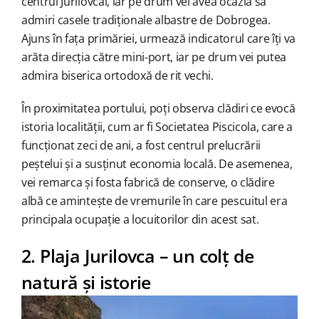
centrul Jurilovcăi, iar pe drum vei avea ocazia să
admiri casele tradiționale albastre de Dobrogea.
Ajuns în fața primăriei, urmează indicatorul care îți va
arăta direcția către mini-port, iar pe drum vei putea
admira biserica ortodoxă de rit vechi.
În proximitatea portului, poți observa clădiri ce evocă
istoria localității, cum ar fi Societatea Piscicola, care a
funcționat zeci de ani, a fost centrul prelucrării
peștelui și a susținut economia locală. De asemenea,
vei remarca și fosta fabrică de conserve, o clădire
albă ce amintește de vremurile în care pescuitul era
principala ocupație a locuitorilor din acest sat.
2. Plaja Jurilovca – un colț de
natură și istorie