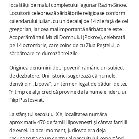
localității pe malul complexului lagunar Razim-Sinoe.
Locuitorii celebrează sărbătorile religioase conform
calendarului iulian, cu un decalaj de 14 zile față de cel
gregorian, iar cea mai importantă sărbătoare este
Acoperământul Maicii Domnului (Pokrov), celebrată
pe 14 octombrie, care coincide cu Ziua Peștelui, o
sărbătoare ce durează trei zile.
Originea denumirii de „lipoveni” rămâne un subiect
de dezbatere. Unii istorici sugerează că numele
derivă din „Lipova”, un termen legat de păduri de tei,
în timp ce alții cred că provine de la numele liderului
Filip Pustosviat.
La sfârșitul secolului XIX, localitatea număra
aproximativ 470 de familii lipovenești și câteva familii
de evrei. La acel moment, Jurilovca era deja
recunoscută ca un centru al pescuitului, exportând