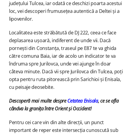
județului Tulcea, iar odată ce deschizi poarta acestui
loc, vei descoperi frumusețea autentică a Deltei și a
lipovenilor.
Localitatea este străbătută de DJ 222, ceea ce face
deplasarea ușoară, indiferent de unde vii. Dacă
pornești din Constanța, traseul pe E87 te va ghida
către comuna Baia, iar de acolo un indicator te va
îndruma spre Jurilovca, unde vei ajunge în doar
câteva minute. Dacă vii spre Jurilovca din Tulcea, poți
opta pentru ruta pitorească prin Sarichioi și Enisala,
cu peisaje deosebite.
Descoperă mai multe despre
Cetatea Enisala
, ce se afla
cândva la granița între Orient și Occident!
Pentru cei care vin din alte direcții, un punct
important de reper este intersecția cunoscută sub