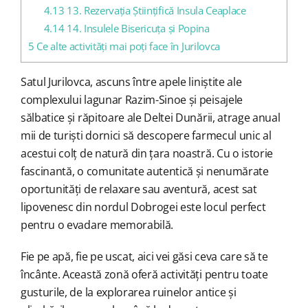
4.13
13. Rezervația Științifică Insula Ceaplace
4.14
14. Insulele Bisericuța și Popina
5
Ce alte activități mai poți face în Jurilovca
Satul Jurilovca, ascuns între apele liniștite ale
complexului lagunar Razim-Sinoe și peisajele
sălbatice și răpitoare ale Deltei Dunării, atrage anual
mii de turiști dornici să descopere farmecul unic al
acestui colț de natură din țara noastră. Cu o istorie
fascinantă, o comunitate autentică și nenumărate
oportunități de relaxare sau aventură, acest sat
lipovenesc din nordul Dobrogei este locul perfect
pentru o evadare memorabilă.
Fie pe apă, fie pe uscat, aici vei găsi ceva care să te
încânte. Această zonă oferă activități pentru toate
gusturile, de la explorarea ruinelor antice și