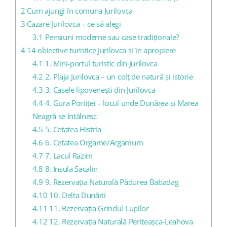
2
Cum ajungi în comuna Jurilovca
3
Cazare Jurilovca – ce să alegi
3.1
Pensiuni moderne sau case tradiționale?
4
14 obiective turistice Jurilovca și în apropiere
4.1
1. Mini-portul turistic din Jurilovca
4.2
2. Plaja Jurilovca – un colț de natură și istorie
4.3
3. Casele lipovenești din Jurilovca
4.4
4. Gura Portiței – locul unde Dunărea și Marea
Neagră se întâlnesc
4.5
5. Cetatea Histria
4.6
6. Cetatea Orgame/Argamum
4.7
7. Lacul Razim
4.8
8. Insula Sacalin
4.9
9. Rezervația Naturală Pădurea Babadag
4.10
10. Delta Dunării
4.11
11. Rezervația Grindul Lupilor
4.12
12. Rezervația Naturală Periteașca-Leahova