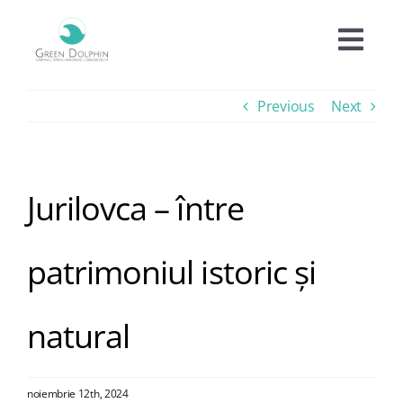
Skip
to
Togg
content
Navi
Cazare
Previous
Next
Tarife
Jurilovca – între
Oferte
patrimoniul istoric și
Experiențe
natural
Facilități
noiembrie 12th, 2024
Informații