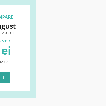
MPARE
August
 20 AUGUST
 de la
lei
ERSOANE
LII