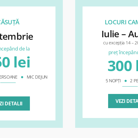
CĂSUȚĂ
LOCURI CA
Iulie – 
tembrie
cu excepția 14 –
începând de la
preț începând
0 lei
300 
●
PERSOANE
MIC DEJUN
●
5 NOPȚI
2 P
VEZI DETA
ZI DETALII