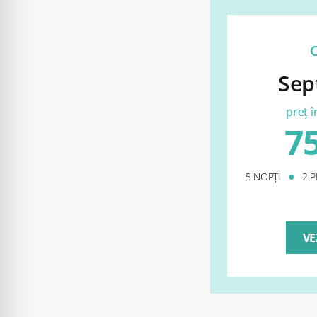
Sep
preț 
75
●
5 NOPȚI
2 
VE