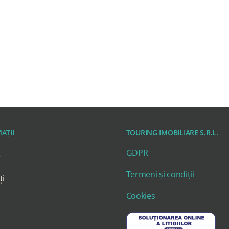
AȚII
TOURING IMOBILIARE S.R.L.
GDPR
e
Termeni și condiții
ți
Cookies