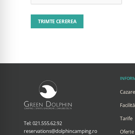
TRIMTE CEREREA
INFORM
Cazar
Facilită
Tarife
Tel: 021.555.62.92
reservations@dolphincamping.ro
Oferte