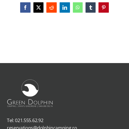
Facebook
X
Reddit
LinkedIn
WhatsApp
Tumblr
Pinterest
Tel: 021.555.62.92
reservations@dolphincamping.ro