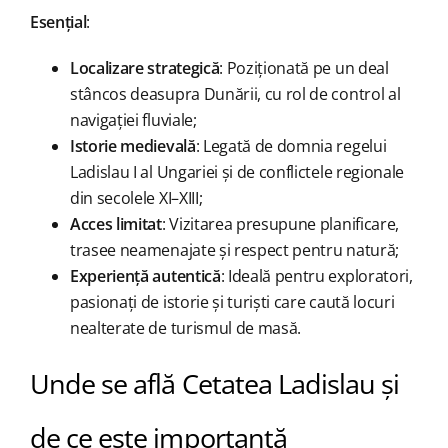
Esențial
:
Localizare strategică
: Poziționată pe un deal
stâncos deasupra Dunării, cu rol de control al
navigației fluviale;
Istorie medievală
: Legată de domnia regelui
Ladislau I al Ungariei și de conflictele regionale
din secolele XI–XIII;
Acces limitat
: Vizitarea presupune planificare,
trasee neamenajate și respect pentru natură;
Experiență autentică
: Ideală pentru exploratori,
pasionați de istorie și turiști care caută locuri
nealterate de turismul de masă.
Unde se află Cetatea Ladislau și
de ce este importantă