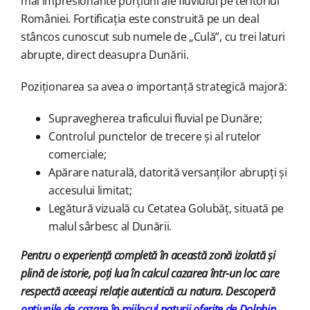
mai impresionante porțiuni ale fluviului pe teritoriul
României. Fortificația este construită pe un deal
stâncos cunoscut sub numele de „Culă”, cu trei laturi
abrupte, direct deasupra Dunării.
Poziționarea sa avea o importanță strategică majoră:
Supravegherea traficului fluvial pe Dunăre;
Controlul punctelor de trecere și al rutelor
comerciale;
Apărare naturală, datorită versanților abrupți și
accesului limitat;
Legătură vizuală cu Cetatea Golubăț, situată pe
malul sârbesc al Dunării.
Pentru o experiență completă în această zonă izolată și
plină de istorie, poți lua în calcul cazarea într-un loc care
respectă aceeași relație autentică cu natura. Descoperă
opțiunile de cazare în mijlocul naturii oferite de Dolphin