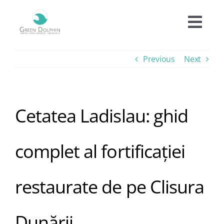
Skip
to
Togg
content
Navi
Cazare
Previous
Next
Tarife
Cetatea Ladislau: ghid
Oferte
complet al fortificației
Experiențe
restaurate de pe Clisura
Facilități
Dunării
Informații