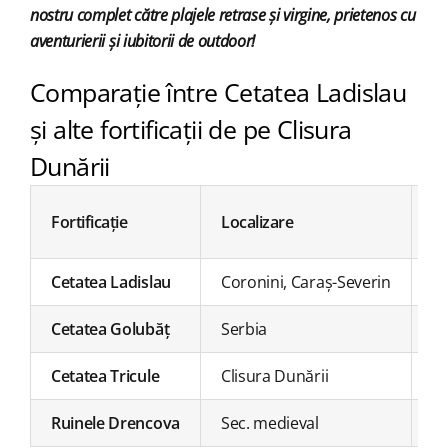
nostru complet către plajele retrase și virgine, prietenos cu
aventurierii și iubitorii de outdoor!
Comparație între Cetatea Ladislau
și alte fortificații de pe Clisura
Dunării
Fortificație
Localizare
Pe
Cetatea Ladislau
Coronini, Caraș-Severin
Se
Cetatea Golubăț
Serbia
Se
Cetatea Tricule
Clisura Dunării
Se
Ruinele Drencova
Sec. medieval
Se