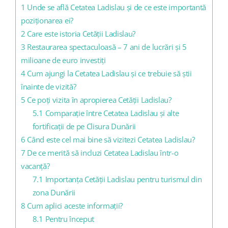
1
Unde se află Cetatea Ladislau și de ce este importantă
poziționarea ei?
2
Care este istoria Cetății Ladislau?
3
Restaurarea spectaculoasă – 7 ani de lucrări și 5
milioane de euro investiți
4
Cum ajungi la Cetatea Ladislau și ce trebuie să știi
înainte de vizită?
5
Ce poți vizita în apropierea Cetății Ladislau?
5.1
Comparație între Cetatea Ladislau și alte
fortificații de pe Clisura Dunării
6
Când este cel mai bine să vizitezi Cetatea Ladislau?
7
De ce merită să incluzi Cetatea Ladislau într-o
vacanță?
7.1
Importanța Cetății Ladislau pentru turismul din
zona Dunării
8
Cum aplici aceste informații?
8.1
Pentru început