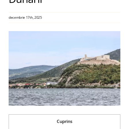
Blog
decembrie 17th, 2025
View
Contact
Larger
Image
Cuprins