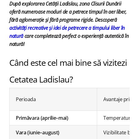
După explorarea Cetății Ladislau, zona Clisurii Dunării
oferă numeroase moduri de a petrece timpul în aer liber,
fără aglomerație și fără programe rigide. Descoperă
activități recreative și idei de petrecere a timpului liber în
natură
care completează perfect o experiență autentică în
natură!
Când este cel mai bine să vizitezi
Cetatea Ladislau?
Perioada
Avantaje princip
Primăvara
(aprilie–mai)
Temperatură plă
Vara
(iunie–august)
Vizibilitate bună