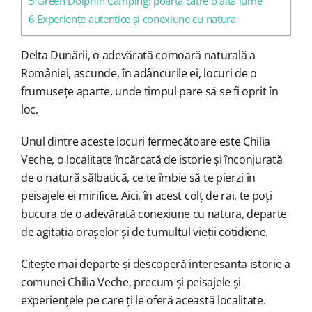
5
Green Dolphin Camping: poarta către o altă lume
6
Experiențe autentice și conexiune cu natura
Delta Dunării, o adevărată comoară naturală a
României, ascunde, în adâncurile ei, locuri de o
frumusețe aparte, unde timpul pare să se fi oprit în
loc.
Unul dintre aceste locuri fermecătoare este Chilia
Veche, o localitate încărcată de istorie și înconjurată
de o natură sălbatică, ce te îmbie să te pierzi în
peisajele ei mirifice. Aici, în acest colț de rai, te poți
bucura de o adevărată conexiune cu natura, departe
de agitația orașelor și de tumultul vieții cotidiene.
Citește mai departe și descoperă interesanta istorie a
comunei Chilia Veche, precum și peisajele și
experiențele pe care ți le oferă această localitate.