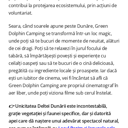
contribui la protejarea ecosistemului, prin acțiuni de
voluntariat.
Seara, când soarele apune peste Dunăre, Green
Dolphin Camping se transformă într-un loc magic,
unde poți să te bucuri de momente de neuitat, alături
de cei dragi. Poți să te relaxezi în jurul focului de
tabără, să împărtășești povești și experiențe cu
ceilalți oaspeți sau să te bucuri de o cină delicioasă,
pregătită cu ingrediente locale și proaspete. Iar dacă
ești un iubitor de cinema, vei fi încântat să afli că
Green Dolphin Camping are propriul cinematograf în
aer liber, unde poți viziona filme sub cerul înstelat.
👉
Unicitatea Deltei Dunării este incontestabilă,
grație vegetației și faunei specifice, dar și datorită
apei care dă naștere unui adevărat spectacol natural,