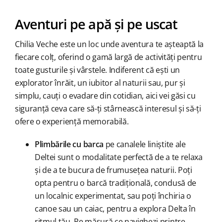
Aventuri pe apă și pe uscat
Chilia Veche este un loc unde aventura te așteaptă la
fiecare colț, oferind o gamă largă de activități pentru
toate gusturile și vârstele. Indiferent că ești un
explorator înrăit, un iubitor al naturii sau, pur și
simplu, cauți o evadare din cotidian, aici vei găsi cu
siguranță ceva care să-ți stârnească interesul și să-ți
ofere o experiență memorabilă.
Plimbările cu barca
pe canalele liniștite ale
Deltei sunt o modalitate perfectă de a te relaxa
și de a te bucura de frumusețea naturii. Poți
opta pentru o barcă tradițională, condusă de
un localnic experimentat, sau poți închiria o
canoe sau un caiac, pentru a explora Delta în
ritmul tău. Pe măsură ce navighezi printre