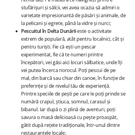
stufărișuri și sălcii, vei avea ocazia să admiri o
varietate impresionantă de păsări și animale, de
la pelicani și egrete, până la vidre și nurci;
Pescuitul în Delta Dunării
este o activitate
extrem de populară, atât pentru localnici, cât și
pentru turiști. Fie că ești un pescar
experimentat, fie că te numeri printre
începători, vei găsi aici locuri sălbatice, unde îți
vei putea încerca norocul. Poți pescui de pe
mal, din barcă sau chiar din canoe, în funcție de
preferințe și de nivelul tău de experiență.
Printre speciile de pești pe care le poți prinde se
numără crapul, știuca, somnul, carasul și
bibanul. Iar după o zi plină de aventuri, poți
savura o masă delicioasă cu pește proaspăt,
gătit după rețete tradiționale, într-unul dintre
restaurantele locale;