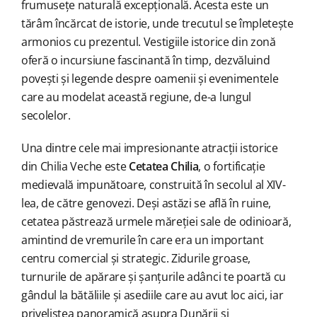
frumusețe naturală excepțională. Acesta este un
tărâm încărcat de istorie, unde trecutul se împletește
armonios cu prezentul. Vestigiile istorice din zonă
oferă o incursiune fascinantă în timp, dezvăluind
povești și legende despre oamenii și evenimentele
care au modelat această regiune, de-a lungul
secolelor.
Una dintre cele mai impresionante atracții istorice
din Chilia Veche este
Cetatea Chilia
, o fortificație
medievală impunătoare, construită în secolul al XIV-
lea, de către genovezi. Deși astăzi se află în ruine,
cetatea păstrează urmele măreției sale de odinioară,
amintind de vremurile în care era un important
centru comercial și strategic. Zidurile groase,
turnurile de apărare și șanțurile adânci te poartă cu
gândul la bătăliile și asediile care au avut loc aici, iar
priveliștea panoramică asupra Dunării și