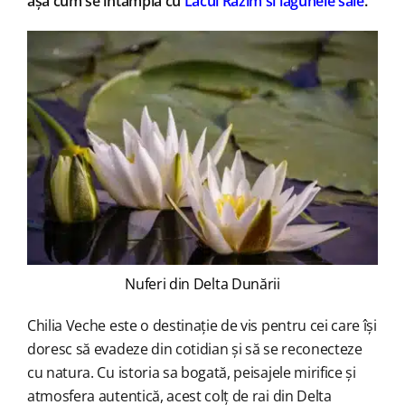
așa cum se întâmplă cu
Lacul Razim si lagunele sale
.
Nuferi din Delta Dunării
Chilia Veche este o destinație de vis pentru cei care își
doresc să evadeze din cotidian și să se reconecteze
cu natura. Cu istoria sa bogată, peisajele mirifice și
atmosfera autentică, acest colț de rai din Delta