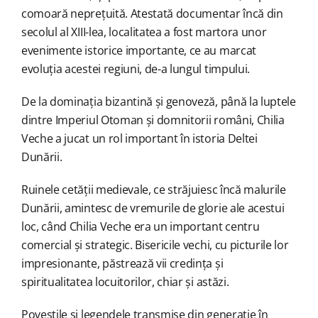
comoară neprețuită. Atestată documentar încă din
secolul al XIII-lea, localitatea a fost martora unor
evenimente istorice importante, ce au marcat
evoluția acestei regiuni, de-a lungul timpului.
De la dominația bizantină și genoveză, până la luptele
dintre Imperiul Otoman și domnitorii români, Chilia
Veche a jucat un rol important în istoria Deltei
Dunării.
Ruinele cetății medievale, ce străjuiesc încă malurile
Dunării, amintesc de vremurile de glorie ale acestui
loc, când Chilia Veche era un important centru
comercial și strategic. Bisericile vechi, cu picturile lor
impresionante, păstrează vii credința și
spiritualitatea locuitorilor, chiar și astăzi.
Poveștile și legendele transmise din generație în