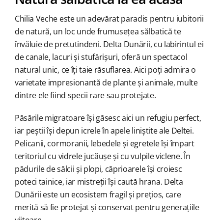
Chilia Veche este un adevărat paradis pentru iubitorii
de natură, un loc unde frumusețea sălbatică te
învăluie de pretutindeni. Delta Dunării, cu labirintul ei
de canale, lacuri și stufărișuri, oferă un spectacol
natural unic, ce îți taie răsuflarea. Aici poți admira o
varietate impresionantă de plante și animale, multe
dintre ele fiind specii rare sau protejate.
Păsările migratoare își găsesc aici un refugiu perfect,
iar peștii își depun icrele în apele liniștite ale Deltei.
Pelicanii, cormoranii, lebedele și egretele își împart
teritoriul cu vidrele jucăușe și cu vulpile viclene. În
pădurile de sălcii și plopi, căprioarele își croiesc
poteci tainice, iar mistreții își caută hrana. Delta
Dunării este un ecosistem fragil și prețios, care
merită să fie protejat și conservat pentru generațiile