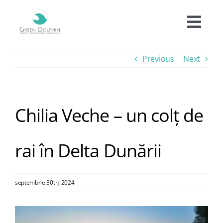
Skip
to
Togg
content
Navi
Cazare
Previous
Next
Tarife
Chilia Veche – un colț de
Oferte
rai în Delta Dunării
Experiențe
septembrie 30th, 2024
Facilități
View
Informații