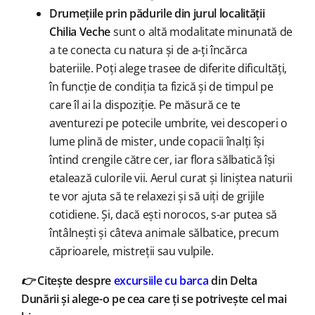
Drumețiile prin pădurile din jurul localității
Chilia Veche
sunt o altă modalitate minunată de
a te conecta cu natura și de a-ți încărca
bateriile. Poți alege trasee de diferite dificultăți,
în funcție de condiția ta fizică și de timpul pe
care îl ai la dispoziție. Pe măsură ce te
aventurezi pe potecile umbrite, vei descoperi o
lume plină de mister, unde copacii înalți își
întind crengile către cer, iar flora sălbatică își
etalează culorile vii. Aerul curat și liniștea naturii
te vor ajuta să te relaxezi și să uiți de grijile
cotidiene. Și, dacă ești norocos, s-ar putea să
întâlnești și câteva animale sălbatice, precum
căprioarele, mistreții sau vulpile.
👉
Citește despre
excursiile cu barca
din Delta
Dunării și alege-o pe cea care ți se potrivește cel mai