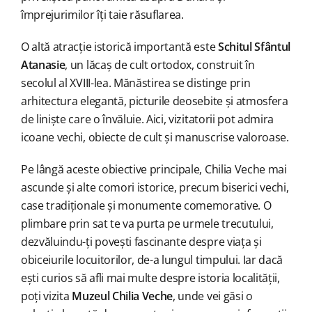
împrejurimilor îți taie răsuflarea.
O altă atracție istorică importantă este
Schitul Sfântul
Atanasie
, un lăcaș de cult ortodox, construit în
secolul al XVIII-lea. Mănăstirea se distinge prin
arhitectura elegantă, picturile deosebite și atmosfera
de liniște care o învăluie. Aici, vizitatorii pot admira
icoane vechi, obiecte de cult și manuscrise valoroase.
Pe lângă aceste obiective principale, Chilia Veche mai
ascunde și alte comori istorice, precum biserici vechi,
case tradiționale și monumente comemorative. O
plimbare prin sat te va purta pe urmele trecutului,
dezvăluindu-ți povești fascinante despre viața și
obiceiurile locuitorilor, de-a lungul timpului. Iar dacă
ești curios să afli mai multe despre istoria localității,
poți vizita
Muzeul Chilia Veche
, unde vei găsi o