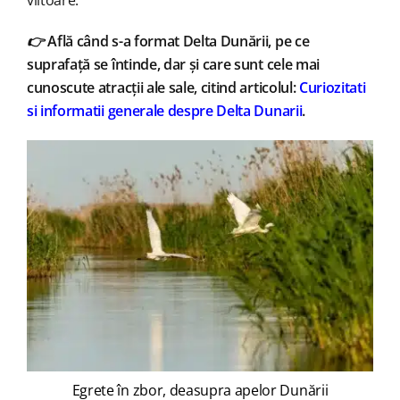
viitoare.
👉
Află când s-a format Delta Dunării, pe ce
suprafață se întinde, dar și care sunt cele mai
cunoscute atracții ale sale, citind articolul:
Curiozitati
si informatii generale despre Delta Dunarii
.
Egrete în zbor, deasupra apelor Dunării