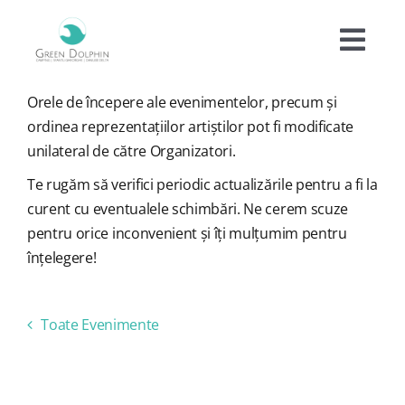
Skip
to
Togg
content
Navi
Orele de începere ale evenimentelor, precum și
Cazare
ordinea reprezentațiilor artiștilor pot fi modificate
unilateral de către Organizatori.
Tarife
Te rugăm să verifici periodic actualizările pentru a fi la
curent cu eventualele schimbări. Ne cerem scuze
Oferte
pentru orice inconvenient și îți mulțumim pentru
înțelegere!
Experiențe
Toate Evenimente
Facilități
×
ACEST EVENIMENT A TRECUT.
Informații