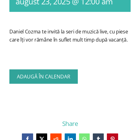
august 23, 2025 @ 12:00 am
Daniel Cozma
te
invită
la
seri
de
muzică
live, cu
piese
care
îți
vor
rămâne
în
suflet
mult
timp
după
vacanță
.
ADAUGĂ ÎN CALENDAR
Share