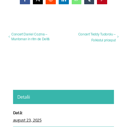
Facebook
X
Reddit
LinkedIn
WhatsApp
Tumblr
Pinterest
Concert Daniel Cozma –
Concert Teddy Tudoroiu –
Muntoman în ritm de Deltă
Folkistul priceput
Detalii
Dată:
august 23, 2025