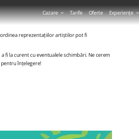
Cazare
Tarife
Oferte
Experiențe
dinea reprezentațiilor artiștilor pot fi
u a fi la curent cu eventualele schimbări. Ne cerem
 pentru înțelegere!
×
NIMENT A TRECUT.