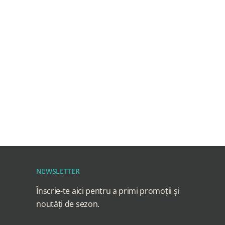
NEWSLETTER
Înscrie-te aici pentru a primi promoții și
noutăți de sezon.