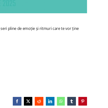
ri pline de emoție și ritmuri care te vor ține
Facebook
X
Reddit
LinkedIn
WhatsApp
Tumblr
Pinterest