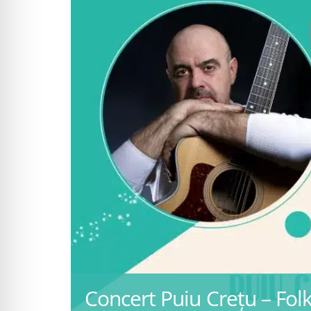
Concert Puiu Crețu – Fol