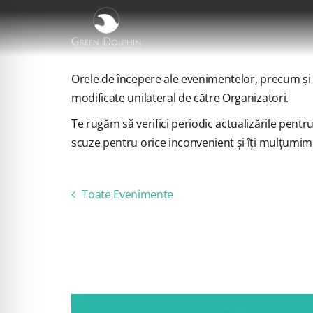
Skip
to
content
Orele de începere ale evenimentelor, precum și or
modificate unilateral de către Organizatori.
Te rugăm să verifici periodic actualizările pentr
scuze pentru orice inconvenient și îți mulțumim
Toate Evenimente
ACEST EVE