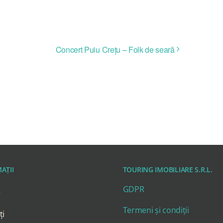
Concert Puiu Crețu – Folk de seară
AȚII
TOURING IMOBILIARE S.R.L.
GDPR
e
Termeni și condiții
ți