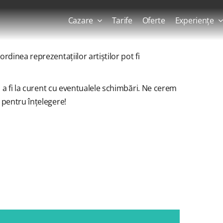
Cazare
Tarife
Oferte
Experiențe
dinea reprezentațiilor artiștilor pot fi
u a fi la curent cu eventualele schimbări. Ne cerem
 pentru înțelegere!
×
NIMENT A TRECUT.