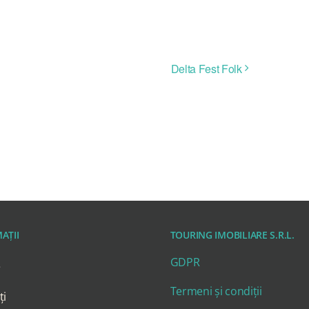
Delta Fest Folk
AȚII
TOURING IMOBILIARE S.R.L.
GDPR
e
Termeni și condiții
ți