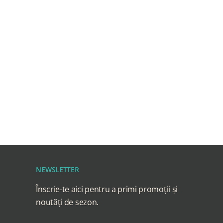
NEWSLETTER
Înscrie-te aici pentru a primi promoții și
noutăți de sezon.