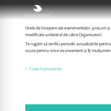
Skip
to
content
Orele de începere ale evenimentelor, precum și or
modificate unilateral de către Organizatori.
Te rugăm să verifici periodic actualizările pentr
scuze pentru orice inconvenient și îți mulțumim
Toate Evenimente
ACEST EVE