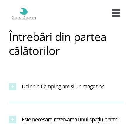
Skip
to
Togg
content
Navi
Întrebări din partea
Cazare
călătorilor
Tarife
Oferte
Dolphin Camping are şi un magazin?
Experiențe
Facilități
Este necesară rezervarea unui spațiu pentru
Informații