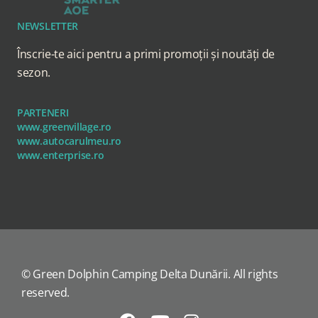
NEWSLETTER
Înscrie-te aici pentru a primi promoții și noutăți de
sezon.
PARTENERI
www.greenvillage.ro
www.autocarulmeu.ro
www.enterprise.ro
© Green Dolphin Camping Delta Dunării. All rights
reserved.