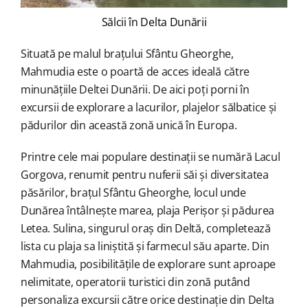
Sălcii în Delta Dunării
Situată pe malul brațului Sfântu Gheorghe,
Mahmudia este o poartă de acces ideală către
minunățiile Deltei Dunării. De aici poți porni în
excursii de explorare a lacurilor, plajelor sălbatice și
pădurilor din această zonă unică în Europa.
Printre cele mai populare destinații se numără Lacul
Gorgova, renumit pentru nuferii săi și diversitatea
păsărilor, brațul Sfântu Gheorghe, locul unde
Dunărea întâlnește marea, plaja Perișor și pădurea
Letea. Sulina, singurul oraș din Deltă, completează
lista cu plaja sa liniștită și farmecul său aparte. Din
Mahmudia, posibilitățile de explorare sunt aproape
nelimitate, operatorii turistici din zonă putând
personaliza excursii către orice destinație din Delta