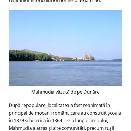
relatărilor istoricului Ion Ionescu de la Brad.
Mahmudia văzută de pe Dunăre
După repopulare, localitatea a fost reanimată în
principal de mocanii români, care au construit școala
în 1879 și biserica în 1864. De-a lungul timpului,
Mahmudia a atras și alte comunități, precum rușii