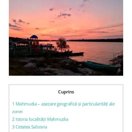
Larger
Image
Blog
Contact
Cuprins
1
Mahmudia – așezare geografică și particularități ale
zonei
2
Istoria localității Mahmudia
3
Cetatea Salsovia