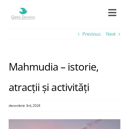
Skip
to
Togg
content
Navi
Cazare
Previous
Next
Tarife
Mahmudia – istorie,
Oferte
atracții și activități
Experiențe
decembrie 3rd, 2024
Facilități
View
Informații