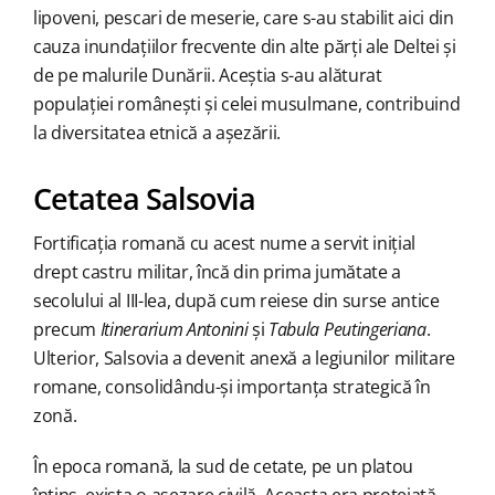
lipoveni, pescari de meserie, care s-au stabilit aici din
cauza inundațiilor frecvente din alte părți ale Deltei și
de pe malurile Dunării. Aceștia s-au alăturat
populației românești și celei musulmane, contribuind
la diversitatea etnică a așezării.
Cetatea Salsovia
Fortificația romană cu acest nume a servit inițial
drept castru militar, încă din prima jumătate a
secolului al III-lea, după cum reiese din surse antice
precum
Itinerarium Antonini
și
Tabula Peutingeriana
.
Ulterior, Salsovia a devenit anexă a legiunilor militare
romane, consolidându-și importanța strategică în
zonă.
În epoca romană, la sud de cetate, pe un platou
întins, exista o așezare civilă. Aceasta era protejată