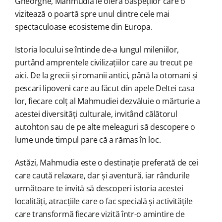
Gheorghe, Mahmudia le oferă oaspeților care o
vizitează o poartă spre unul dintre cele mai
spectaculoase ecosisteme din Europa.
Istoria locului se întinde de-a lungul mileniilor,
purtând amprentele civilizațiilor care au trecut pe
aici. De la grecii și romanii antici, până la otomani și
pescari lipoveni care au făcut din apele Deltei casa
lor, fiecare colț al Mahmudiei dezvăluie o mărturie a
acestei diversități culturale, invitând călătorul
autohton sau de pe alte meleaguri să descopere o
lume unde timpul pare că a rămas în loc.
Astăzi, Mahmudia este o destinație preferată de cei
care caută relaxare, dar și aventură, iar rândurile
următoare te invită să descoperi istoria acestei
localități, atracțiile care o fac specială și activitățile
care transformă fiecare vizită într-o amintire de