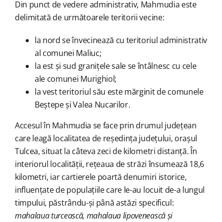
Din punct de vedere administrativ, Mahmudia este
delimitată de următoarele teritorii vecine:
la nord se învecinează cu teritoriul administrativ
al comunei Maliuc;
la est și sud granițele sale se întâlnesc cu cele
ale comunei Murighiol;
la vest teritoriul său este mărginit de comunele
Beștepe și Valea Nucarilor.
Accesul în Mahmudia se face prin drumul județean
care leagă localitatea de reședința județului, orașul
Tulcea, situat la câteva zeci de kilometri distanță. În
interiorul localității, rețeaua de străzi însumează 18,6
kilometri, iar cartierele poartă denumiri istorice,
influențate de populațiile care le-au locuit de-a lungul
timpului, păstrându-și până astăzi specificul:
mahalaua turcească, mahalaua lipovenească și