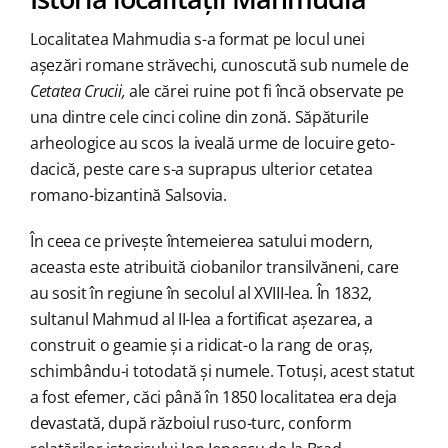
Localitatea Mahmudia s-a format pe locul unei
așezări romane străvechi, cunoscută sub numele de
Cetatea Crucii,
ale cărei ruine pot fi încă observate pe
una dintre cele cinci coline din zonă. Săpăturile
arheologice au scos la iveală urme de locuire geto-
dacică, peste care s-a suprapus ulterior cetatea
romano-bizantină Salsovia.
În ceea ce privește întemeierea satului modern,
aceasta este atribuită ciobanilor transilvăneni, care
au sosit în regiune în secolul al XVIII-lea. În 1832,
sultanul Mahmud al II-lea a fortificat așezarea, a
construit o geamie și a ridicat-o la rang de oraș,
schimbându-i totodată și numele. Totuși, acest statut
a fost efemer, căci până în 1850 localitatea era deja
devastată, după războiul ruso-turc, conform