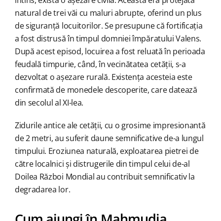
natural de trei văi cu maluri abrupte, oferind un plus
de siguranță locuitorilor. Se presupune că fortificația
a fost distrusă în timpul domniei împăratului Valens.
După acest episod, locuirea a fost reluată în perioada
feudală timpurie, când, în vecinătatea cetății, s-a
dezvoltat o așezare rurală. Existența acesteia este
confirmată de monedele descoperite, care datează
din secolul al XI-lea.
Zidurile antice ale cetății, cu o grosime impresionantă
de 2 metri, au suferit daune semnificative de-a lungul
timpului. Eroziunea naturală, exploatarea pietrei de
către localnici și distrugerile din timpul celui de-al
Doilea Război Mondial au contribuit semnificativ la
degradarea lor.
Cum ajungi în Mahmudia