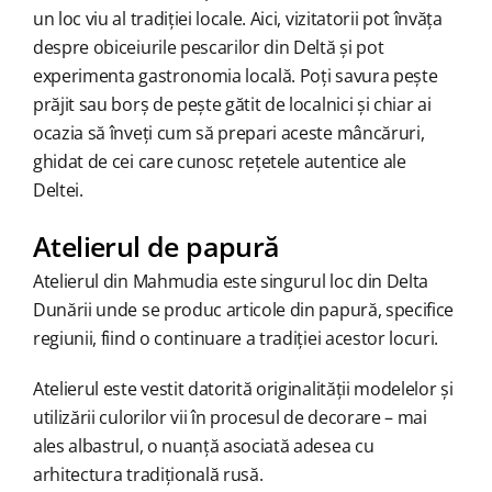
un loc viu al tradiției locale. Aici, vizitatorii pot învăța
despre obiceiurile pescarilor din Deltă și pot
experimenta gastronomia locală. Poți savura pește
prăjit sau borș de pește gătit de localnici și chiar ai
ocazia să înveți cum să prepari aceste mâncăruri,
ghidat de cei care cunosc rețetele autentice ale
Deltei.
Atelierul de papură
Atelierul din Mahmudia este singurul loc din Delta
Dunării unde se produc articole din papură, specifice
regiunii, fiind o continuare a tradiției acestor locuri.
Atelierul este vestit datorită originalității modelelor și
utilizării culorilor vii în procesul de decorare – mai
ales albastrul, o nuanță asociată adesea cu
arhitectura tradițională rusă.