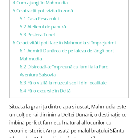
4
Cum ajungi în Mahmudia
5
Ce atracții poți vizita în zonă
5.1
Casa Pescarului
5.2
Atelierul de papură
5.3
Peștera Tunel
6
Ce activități poți face în Mahmudia și împrejurimi
6.1
Admiră Dunărea de pe faleza de lângă port
Mahmudia
6.2
Distrează-te împreună cu familia la Parc
Aventura Salsovia
6.3
Fă o vizită la muzeul școlii din localitate
6.4
Fă o excursie în Deltă
Situată la granița dintre apă și uscat, Mahmudia este
un colț de rai din inima Deltei Dunării, o destinație ce
îmbină perfect farmecul natural al locurilor cu
ecourile istoriei. Amplasată pe malul brațului Sfântu