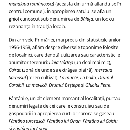
mahalaua românească
(aceasta din urmă aflându-se în
centrul comunei). În apropierea satului se află un
ghiol cunoscut sub denumirea de
Băltița
, un loc cu
rezonanță în tradiția locală.
Din arhivele Primăriei, mai precis din statisticile anilor
1956-1958, aflăm despre diversele toponime folosite
de localnici, care denotă utilizarea sau caracteristicile
anumitor terenuri:
Linia Hârtop
(un deal mai mic),
Cairac
(zonă de unde se extrăgea piatră),
mereaua
Sarnasuf
(teren cultivat),
La munte, La baltă, Drumul
Caraibil, La movilcă, Drumul Beștepe
și
Ghiolul Petre
.
Fântânile, un alt element marcant al localității, purtau
denumiri legate de cei care le construiau sau de
gospodarii în apropierea curților cărora se găseau:
Fântâna turcească, Fântâna lui Onan, Fântâna lui Calciu
și
Fântâna lui Anani
.