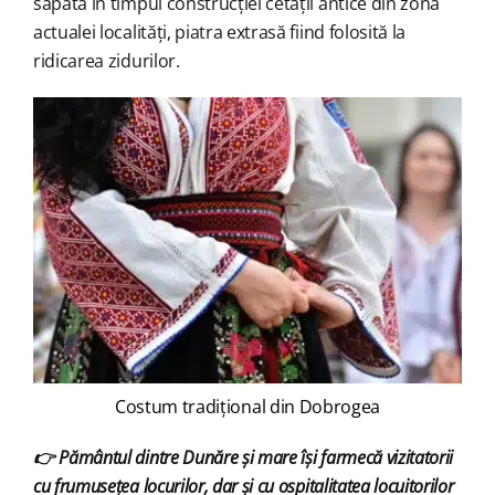
săpată în timpul construcției cetății antice din zona
actualei localități, piatra extrasă fiind folosită la
ridicarea zidurilor.
Costum tradițional din Dobrogea
👉 Pământul dintre Dunăre și mare își farmecă vizitatorii
cu frumusețea locurilor, dar și cu ospitalitatea locuitorilor