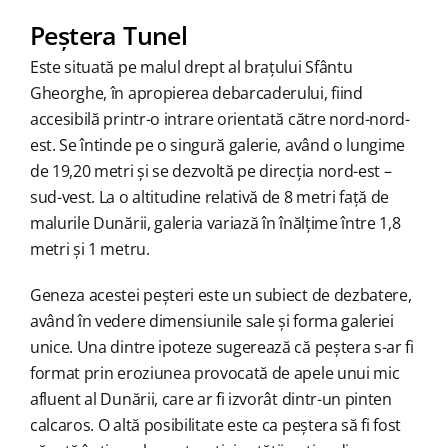
Peștera Tunel
Este situată pe malul drept al brațului Sfântu
Gheorghe, în apropierea debarcaderului, fiind
accesibilă printr-o intrare orientată către nord-nord-
est. Se întinde pe o singură galerie, având o lungime
de 19,20 metri și se dezvoltă pe direcția nord-est –
sud-vest. La o altitudine relativă de 8 metri față de
malurile Dunării, galeria variază în înălțime între 1,8
metri și 1 metru.
Geneza acestei peșteri este un subiect de dezbatere,
având în vedere dimensiunile sale și forma galeriei
unice. Una dintre ipoteze sugerează că peștera s-ar fi
format prin eroziunea provocată de apele unui mic
afluent al Dunării, care ar fi izvorât dintr-un pinten
calcaros. O altă posibilitate este ca peștera să fi fost