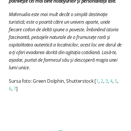
potrivește cel mai bine hobbyurilor și personalității tale.
Mahmudia este mai mult decât o simplă destinație
turistică; este o poartă către un univers aparte, unde
fiecare cotlon de deltă spune o poveste. Îmbinând istoria
fascinantă, peisajele naturale de o frumusețe rară și
ospitalitatea autentică a localnicilor, acest loc are darul de
a-ți oferi evadarea dorită din agitația cotidiană. Lasă-te,
așadar, purtat de farmecul său și descoperă magia unei
lumi unice
.
Sursa foto: Green Dolphin, Shutterstock [
1
,
2
,
3
,
4
,
5
,
6
,
7
]