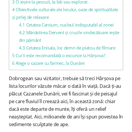
3
O ieșire la pescuit, la băi sau explorat
4
Obiectivele culturale ale locului, oaze de spiritualitate
și prilej de relaxare
4.1
Cetatea Carsium, nucleul indisputabil al zonei
4.2
Mănăstirea Dervent și crucile vindecătoare ieșite
din pământ
4.3
Cetatea Enisala, loc demn de platou de filmare
5
Cui îi este recomandată o excursie la Hârșova?
6
Alege o cazare cu farmec, la Dunăre
Dobrogean sau vizitator, trebuie să treci Hârșova pe
lista locurilor văzute măcar o dată în viață. Dacă ți-au
plăcut Cazanele Dunării, vei fi fascinat și de peisajul
pe care fluviul îl creează aici, în această zonă: chiar
dacă este departe de munte, îți oferă un relief
neașteptat. Aici, milioanele de ani își spun povestea în
sedimente sculptate de ape.