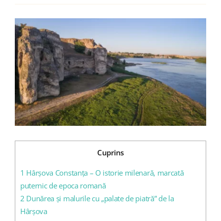
View
Blog
Larger
Image
Contact
Cuprins
1
Hârșova Constanța – O istorie milenară, marcată
puternic de epoca romană
2
Dunărea și malurile cu „palate de piatră” de la
Hârșova