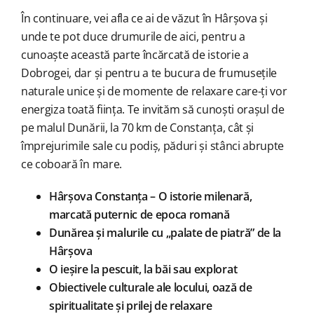
În continuare, vei afla ce ai de văzut în Hârșova și
unde te pot duce drumurile de aici, pentru a
cunoaște această parte încărcată de istorie a
Dobrogei, dar și pentru a te bucura de frumusețile
naturale unice și de momente de relaxare care-ți vor
energiza toată ființa. Te invităm să cunoști orașul de
pe malul Dunării, la 70 km de Constanța, cât și
împrejurimile sale cu podiș, păduri și stânci abrupte
ce coboară în mare.
Hârșova Constanța – O istorie milenară,
marcată puternic de epoca romană
Dunărea și malurile cu „palate de piatră” de la
Hârșova
O ieșire la pescuit, la băi sau explorat
Obiectivele culturale ale locului, oază de
spiritualitate și prilej de relaxare