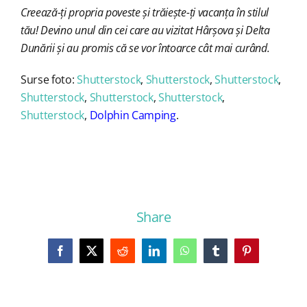
Creează-ți propria poveste și trăiește-ți vacanța în stilul
tău! Devino unul din cei care au vizitat Hârșova și Delta
Dunării și au promis că se vor întoarce cât mai curând.
Surse foto:
Shutterstock
,
Shutterstock
,
Shutterstock
,
Shutterstock
,
Shutterstock
,
Shutterstock
,
Shutterstock
,
Dolphin Camping
.
Share
Facebook
X
Reddit
LinkedIn
WhatsApp
Tumblr
Pinterest