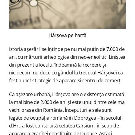
Hârșova pe hartă
Istoria așezării se întinde pe nu mai puțin de 7.000 de
ani, cu mărturii arheologice din neo-eneolitic. Liniștea
din prezent a locului îndeamnă la recreere și
nicidecum nu duce cu gândul la trecutul Hârșovei ca
fost punct strategic de apărare și centru de comerț.
Ca așezare urbană, Hârșova are o existență estimată
la mai bine de 2.000 de ani și este unul dintre cele mai
vechi orașe din România. Începuturile sale sunt
legate de ocupația romană în Dobrogea – în secolul I
d.Hr., a fost construită cetatea Carsium, în scop de
apărare a graniței constituite de Dunăre. Astăzi,