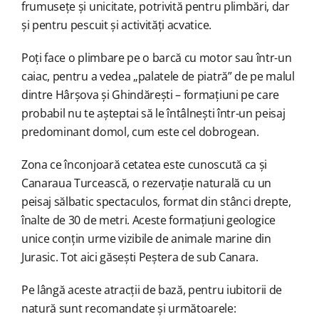
frumusețe și unicitate, potrivită pentru plimbări, dar
și pentru pescuit și activități acvatice.
Poți face o plimbare pe o barcă cu motor sau într-un
caiac, pentru a vedea „palatele de piatră” de pe malul
dintre Hârșova și Ghindărești – formațiuni pe care
probabil nu te așteptai să le întâlnești într-un peisaj
predominant domol, cum este cel dobrogean.
Zona ce înconjoară cetatea este cunoscută ca și
Canaraua Turcească, o rezervație naturală cu un
peisaj sălbatic spectaculos, format din stânci drepte,
înalte de 30 de metri. Aceste formațiuni geologice
unice conțin urme vizibile de animale marine din
Jurasic. Tot aici găsești Peștera de sub Canara.
Pe lângă aceste atracții de bază, pentru iubitorii de
natură sunt recomandate și următoarele: