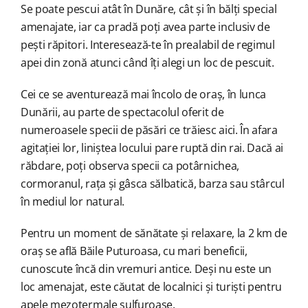
Se poate pescui atât în Dunăre, cât și în bălți special
amenajate, iar ca pradă poți avea parte inclusiv de
pești răpitori. Interesează-te în prealabil de regimul
apei din zonă atunci când îți alegi un loc de pescuit.
Cei ce se aventurează mai încolo de oraș, în lunca
Dunării, au parte de spectacolul oferit de
numeroasele specii de păsări ce trăiesc aici. În afara
agitației lor, liniștea locului pare ruptă din rai. Dacă ai
răbdare, poți observa specii ca potârnichea,
cormoranul, rața și gâsca sălbatică, barza sau stârcul
în mediul lor natural.
Pentru un moment de sănătate și relaxare, la 2 km de
oraș se află Băile Puturoasa, cu mari beneficii,
cunoscute încă din vremuri antice. Deși nu este un
loc amenajat, este căutat de localnici și turiști pentru
apele mezotermale sulfuroase.