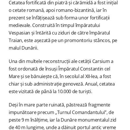
Cetatea fortificată din piatră și cărămidă a fost inițial
o cetate romană, apoi romano-bizantină, iar în
prezent se înfățișează sub forma unor fortificații
medievale. Construită în timpul împăratului
Vespasian și întărită cu ziduri de către împăratul
Traian, este așezată pe un promontoriu stâncos, pe
malul Dunării.
Una din multele reconstrucții ale cetății Carsium a
fost ordonată de însuși Împăratul Constantin cel
Mare și se bănuiește că, în secolul al XII-lea, a fost
chiar și sub administrație genoveză. Anual, cetatea
este vizitată de până la 10.000 de turiști.
Deși în mare parte ruinată, păstrează fragmente
impunătoare precum „Turnul Comandantului”, de
peste 9 m înălțime, iar la Dunăre monumentalul zid
de 40 m lungime, unde a dăinuit portul antic vreme