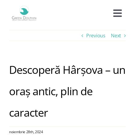
Skip
to
Togg
content
Navi
Cazare
Previous
Next
Tarife
Descoperă Hârșova – un
Oferte
oraș antic, plin de
Experiențe
caracter
Facilități
noiembrie 28th, 2024
Informații