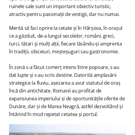
ruinele sale sunt un important obiectiv turistic,
atractiv pentru pasionații de vestigii, dar nu numai.
Merită să faci oprire la cetate și în Hârșova, în orașul
ce a găzduit, de-a lungul secolelor, români, greci,
turci, tătari și mulți alții, fiecare lăsându-și amprenta
în tradiții, obiceiuri, meșteșuguri sau gastronomie.
În zonă s-a făcut comerț intens între popoare, s-au
dat lupte și s-au scris destine. Datorită amplasării
strategice la fluviu, așezarea a avut statutul de oraș
încă din antichitate. Romanii au profitat de
expansiunea imperiului și de oportunitățile oferite de
Dunăre, dar și de Marea Neagră, astfel dezvoltând și
întărind în mod repetat cetatea și portul.