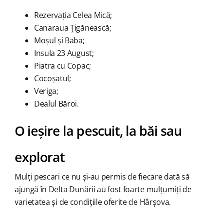
Rezervația Celea Mică;
Canaraua Țigănească;
Moșul și Baba;
Insula 23 August;
Piatra cu Copac;
Cocoșatul;
Veriga;
Dealul Băroi.
O ieșire la pescuit, la băi sau
explorat
Mulți pescari ce nu și-au permis de fiecare dată să
ajungă în Delta Dunării au fost foarte mulțumiți de
varietatea și de condițiile oferite de Hârșova.