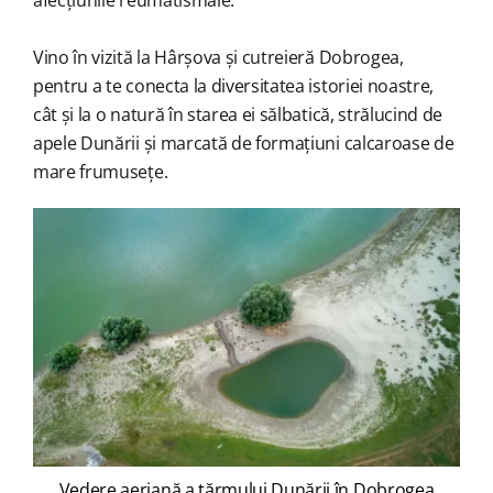
afecțiunile reumatismale.
Vino în vizită la Hârșova și cutreieră Dobrogea,
pentru a te conecta la diversitatea istoriei noastre,
cât și la o natură în starea ei sălbatică, strălucind de
apele Dunării și marcată de formațiuni calcaroase de
mare frumusețe.
Vedere aeriană a țărmului Dunării în Dobrogea