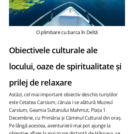
O plimbare cu barca în Deltă
Obiectivele culturale ale
locului, oaze de spiritualitate și
prilej de relaxare
Astăzi, cel mai important obiectiv deschis turiștilor
este Cetatea Carsium, căruia i se alătură Muzeul
Carsium, Geamia Sultanului Mahmut, Piața 1
Decembrie, cu Primăria și Căminul Cultural din oraș.
Pe lângă acestea, aventurierii mai pot ajunge la
obiective aflate la mai mare distanță de Hârșova, ce