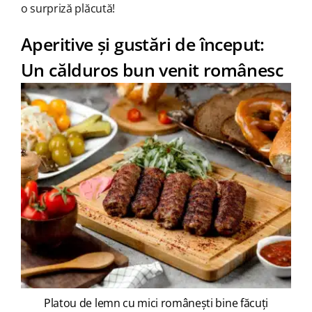
o surpriză plăcută!
Aperitive și gustări de început:
Un călduros bun venit românesc
Platou de lemn cu mici românești bine făcuți