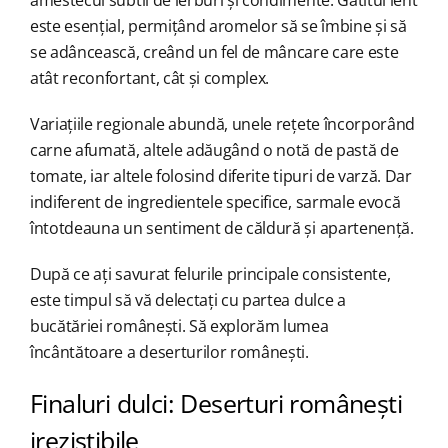
amestecul subtil de ierburi și condimente. Gătitul lent
este esențial, permițând aromelor să se îmbine și să
se adâncească, creând un fel de mâncare care este
atât reconfortant, cât și complex.
Variațiile regionale abundă, unele rețete încorporând
carne afumată, altele adăugând o notă de pastă de
tomate, iar altele folosind diferite tipuri de varză. Dar
indiferent de ingredientele specifice, sarmale evocă
întotdeauna un sentiment de căldură și apartenență.
După ce ați savurat felurile principale consistente,
este timpul să vă delectați cu partea dulce a
bucătăriei românești. Să explorăm lumea
încântătoare a deserturilor românești.
Finaluri dulci: Deserturi românești
irezistibile