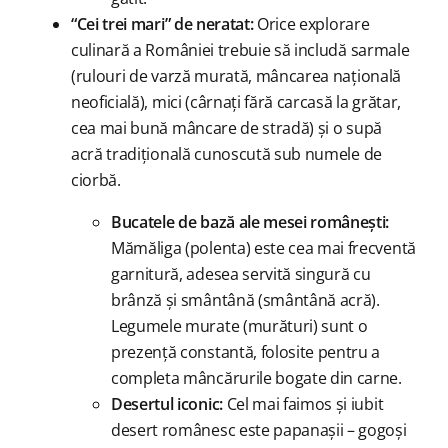
“Cei trei mari” de neratat:
Orice explorare
culinară a României trebuie să includă sarmale
(rulouri de varză murată, mâncarea națională
neoficială), mici (cârnați fără carcasă la grătar,
cea mai bună mâncare de stradă) și o supă
acră tradițională cunoscută sub numele de
ciorbă.
Bucatele de bază ale mesei românești:
Mămăliga (polenta) este cea mai frecventă
garnitură, adesea servită singură cu
brânză și smântână (smântână acră).
Legumele murate (murături) sunt o
prezență constantă, folosite pentru a
completa mâncărurile bogate din carne.
Desertul iconic:
Cel mai faimos și iubit
desert românesc este papanașii – gogoși