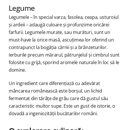
Legume
Legumele – în special varza, fasolea, ceapa, usturoiul
și ardeii – adaugă culoare și profunzime oricărei
farfurii. Legumele murate, sau murături, sunt un
must-have la orice masă, ascuțimea lor oferind un
contrapunct la bogăția cărnii și a brânzeturilor.
Ierburile precum mărarul, pătrunjelul și cimbrul sunt
folosite cu grijă, sporind aromele naturale în loc să le
domine.
Un ingredient care diferențiază cu adevărat
mâncarea românească este borșul, un lichid
fermentat din tărâțe de grâu care dă gustul său
caracteristic multor supe. Este un gust de istorie, o
dovadă a ingeniozității bucătarilor români.