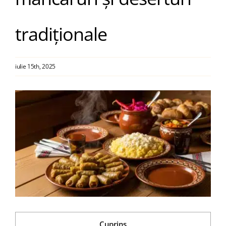
tradiționale
Blog
Contact
iulie 15th, 2025
View
Larger
Image
Cuprins