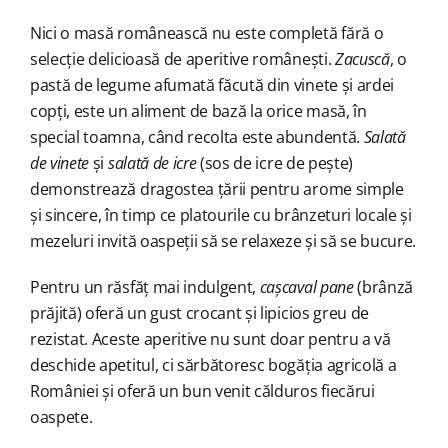
Nici o masă românească nu este completă fără o
selecție delicioasă de aperitive românești.
Zacuscă
, o
pastă de legume afumată făcută din vinete și ardei
copți, este un aliment de bază la orice masă, în
special toamna, când recolta este abundentă.
Salată
de vinete
și
salată de icre
(sos de icre de pește)
demonstrează dragostea țării pentru arome simple
și sincere, în timp ce platourile cu brânzeturi locale și
mezeluri invită oaspeții să se relaxeze și să se bucure.
Pentru un răsfăț mai indulgent,
cașcaval pane
(brânză
prăjită) oferă un gust crocant și lipicios greu de
rezistat. Aceste aperitive nu sunt doar pentru a vă
deschide apetitul, ci sărbătoresc bogăția agricolă a
României și oferă un bun venit călduros fiecărui
oaspete.