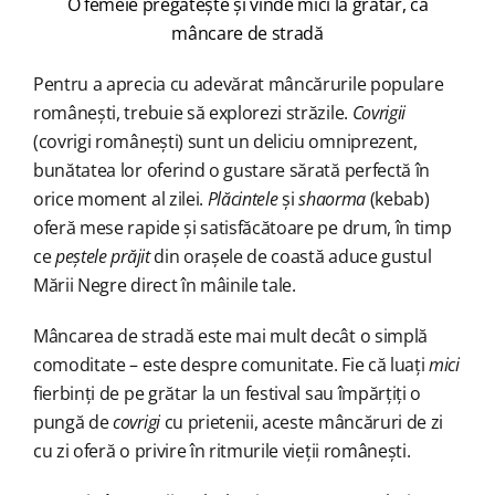
O femeie pregătește și vinde mici la grătar, ca
mâncare de stradă
Pentru a aprecia cu adevărat mâncărurile populare
românești, trebuie să explorezi străzile.
Covrigii
(covrigi românești) sunt un deliciu omniprezent,
bunătatea lor oferind o gustare sărată perfectă în
orice moment al zilei.
Plăcintele
și
shaorma
(kebab)
oferă mese rapide și satisfăcătoare pe drum, în timp
ce
peștele prăjit
din orașele de coastă aduce gustul
Mării Negre direct în mâinile tale.
Mâncarea de stradă este mai mult decât o simplă
comoditate – este despre comunitate. Fie că luați
mici
fierbinți de pe grătar la un festival sau împărțiți o
pungă de
covrigi
cu prietenii, aceste mâncăruri de zi
cu zi oferă o privire în ritmurile vieții românești.