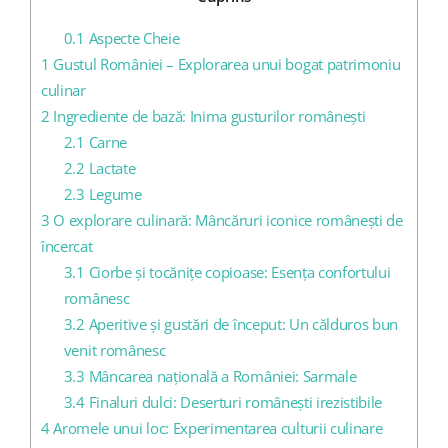
0.1
Aspecte Cheie
1
Gustul României – Explorarea unui bogat patrimoniu
culinar
2
Ingrediente de bază: Inima gusturilor românești
2.1
Carne
2.2
Lactate
2.3
Legume
3
O explorare culinară: Mâncăruri iconice românești de
încercat
3.1
Ciorbe și tocănițe copioase: Esența confortului
românesc
3.2
Aperitive și gustări de început: Un călduros bun
venit românesc
3.3
Mâncarea națională a României: Sarmale
3.4
Finaluri dulci: Deserturi românești irezistibile
4
Aromele unui loc: Experimentarea culturii culinare