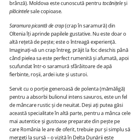
brânză). Moldova este cunoscută pentru
tocănițele
și
plăcintele
sale copioase.
Saramura picantă de crap
(crap în saramură) din
Oltenia îți aprinde papilele gustative. Nu este doar o
altă rețetă de pește; este o întreagă experiență.
Imaginați-vă un crap întreg, prăjit la foc deschis până
când pielea sa este perfect rumenită și afumată, apoi
scufundat într-o saramură sfârâitoare de apă
fierbinte, roșii, ardei iute și usturoi.
Servit cu o porție generoasă de polenta (mămăligă)
pentru a absorbi bulionul intens savuros, este un fel
de mâncare rustic și de neuitat. Deși ați putea găsi
această specialitate în altă parte, pentru a mânca cele
mai autentice și gustoase preparate din pește pe
care România le are de oferit, trebuie pur și simplu să
mergeți la sursă – o vizită în Delta Dunării este