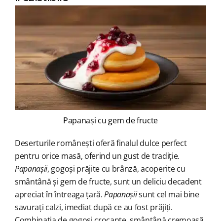
Papanași cu gem de fructe
Deserturile românești oferă finalul dulce perfect
pentru orice masă, oferind un gust de tradiție.
Papanașii
, gogoși prăjite cu brânză, acoperite cu
smântână și gem de fructe, sunt un deliciu decadent
apreciat în întreaga țară.
Papanașii
sunt cel mai bine
savurați calzi, imediat după ce au fost prăjiți.
Combinația de gogoși crocante, smântână cremoasă