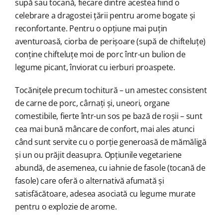
supă sau tocană, fiecare dintre acestea fiind o
celebrare a dragostei țării pentru arome bogate și
reconfortante. Pentru o opțiune mai puțin
aventuroasă, ciorba de perișoare (supă de chifteluțe)
conține chifteluțe moi de porc într-un bulion de
legume picant, înviorat cu ierburi proaspete.
Tocănițele precum tochitură – un amestec consistent
de carne de porc, cârnați și, uneori, organe
comestibile, fierte într-un sos pe bază de roșii – sunt
cea mai bună mâncare de confort, mai ales atunci
când sunt servite cu o porție generoasă de mămăligă
și un ou prăjit deasupra. Opțiunile vegetariene
abundă, de asemenea, cu iahnie de fasole (tocană de
fasole) care oferă o alternativă afumată și
satisfăcătoare, adesea asociată cu legume murate
pentru o explozie de arome.