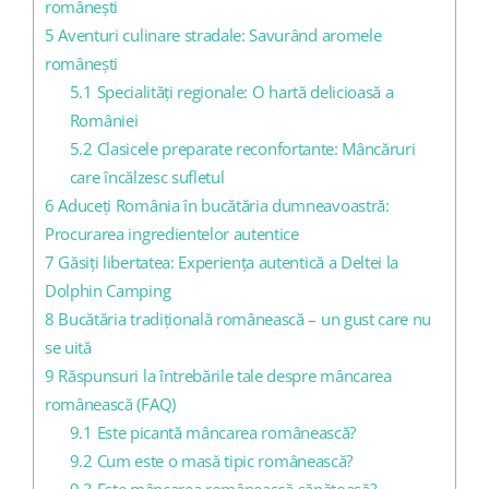
românești
5
Aventuri culinare stradale: Savurând aromele
românești
5.1
Specialități regionale: O hartă delicioasă a
României
5.2
Clasicele preparate reconfortante: Mâncăruri
care încălzesc sufletul
6
Aduceți România în bucătăria dumneavoastră:
Procurarea ingredientelor autentice
7
Găsiți libertatea: Experiența autentică a Deltei la
Dolphin Camping
8
Bucătăria tradițională românească – un gust care nu
se uită
9
Răspunsuri la întrebările tale despre mâncarea
românească (FAQ)
9.1
Este picantă mâncarea românească?
9.2
Cum este o masă tipic românească?
9.3
Este mâncarea românească sănătoasă?