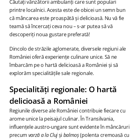
Căutați vânzătorii ambulanți care sunt populari
printre localnici. Acesta este de obicei un semn bun
că mâncarea este proaspătă și delicioasă. Nu vă fie
teamă să încercați ceva nou – s-ar putea să vă
descoperiți noua gustare preferată!
Dincolo de străzile aglomerate, diversele regiuni ale
României oferă experiențe culinare unice. Să ne
îmbarcăm pe o hartă delicioasă a României și să
explorăm specialitățile sale regionale.
Specialități regionale: O hartă
delicioasă a României
Regiunile diverse ale României contribuie fiecare cu
arome unice la peisajul culinar. În Transilvania,
influențele austro-ungare sunt evidente în mâncăruri
precum
varză a la Cluj
și
balmoș
(polenta cremoasă cu