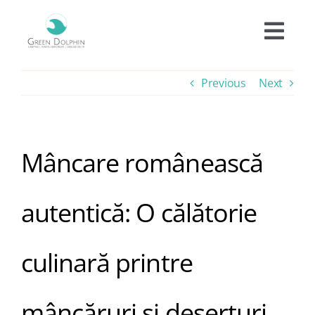
Skip
to
Togg
content
Navi
Cazare
Previous
Next
Tarife
Mâncare românească
Oferte
autentică: O călătorie
Experiențe
culinară printre
Facilități
mâncăruri și deserturi
Informații