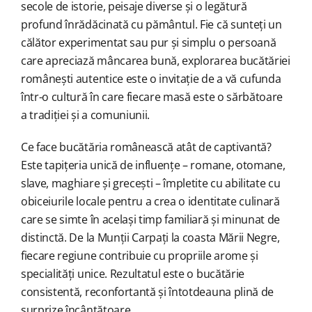
secole de istorie, peisaje diverse și o legătură
profund înrădăcinată cu pământul.
Fie că sunteți un
călător experimentat sau pur și simplu o persoană
care apreciază mâncarea bună, explorarea bucătăriei
românești autentice este o invitație de a vă cufunda
într-o cultură în care fiecare masă este o sărbătoare
a tradiției și a comuniunii.
Ce face bucătăria românească atât de captivantă?
Este tapițeria unică de influențe – romane, otomane,
slave, maghiare și grecești – împletite cu abilitate cu
obiceiurile locale pentru a crea o identitate culinară
care se simte în același timp familiară și minunat de
distinctă. De la Munții Carpați la coasta Mării Negre,
fiecare regiune contribuie cu propriile arome și
specialități unice. Rezultatul este o bucătărie
consistentă, reconfortantă și întotdeauna plină de
surprize încântătoare.