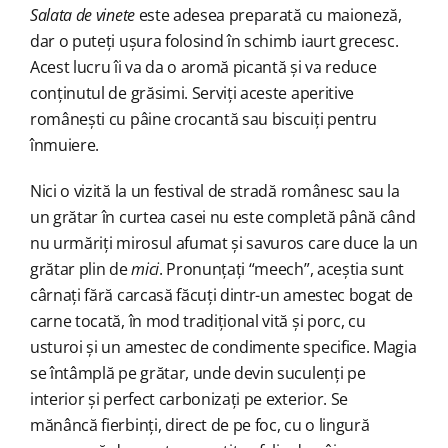
Salata de vinete
este adesea preparată cu maioneză,
dar o puteți ușura folosind în schimb iaurt grecesc.
Acest lucru îi va da o aromă picantă și va reduce
conținutul de grăsimi. Serviți aceste aperitive
românești cu pâine crocantă sau biscuiți pentru
înmuiere.
Nici o vizită la un festival de stradă românesc sau la
un grătar în curtea casei nu este completă până când
nu urmăriți mirosul afumat și savuros care duce la un
grătar plin de
mici
. Pronunțați “meech”, aceștia sunt
cârnați fără carcasă făcuți dintr-un amestec bogat de
carne tocată, în mod tradițional vită și porc, cu
usturoi și un amestec de condimente specifice. Magia
se întâmplă pe grătar, unde devin suculenți pe
interior și perfect carbonizați pe exterior. Se
mănâncă fierbinți, direct de pe foc, cu o lingură