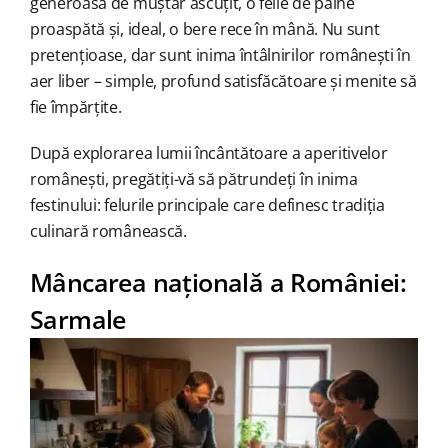
generoasă de muștar ascuțit, o felie de pâine
proaspătă și, ideal, o bere rece în mână. Nu sunt
pretențioase, dar sunt inima întâlnirilor românești în
aer liber – simple, profund satisfăcătoare și menite să
fie împărțite.
După explorarea lumii încântătoare a aperitivelor
românești, pregătiți-vă să pătrundeți în inima
festinului: felurile principale care definesc tradiția
culinară românească.
Mâncarea națională a României:
Sarmale