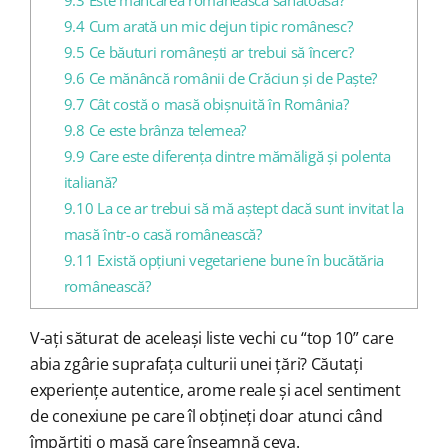
9.4
Cum arată un mic dejun tipic românesc?
9.5
Ce băuturi românești ar trebui să încerc?
9.6
Ce mănâncă românii de Crăciun și de Paște?
9.7
Cât costă o masă obișnuită în România?
9.8
Ce este brânza telemea?
9.9
Care este diferența dintre mămăligă și polenta
italiană?
9.10
La ce ar trebui să mă aștept dacă sunt invitat la
masă într-o casă românească?
9.11
Există opțiuni vegetariene bune în bucătăria
românească?
V-ați săturat de aceleași liste vechi cu “top 10” care
abia zgârie suprafața culturii unei țări? Căutați
experiențe autentice, arome reale și acel sentiment
de conexiune pe care îl obțineți doar atunci când
împărțiți o masă care înseamnă ceva.