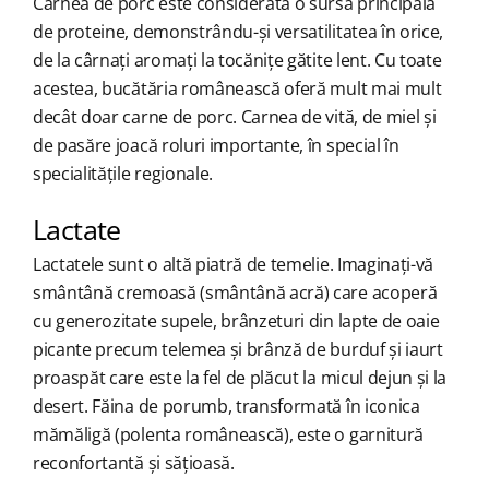
Carnea de porc este considerată o sursă principală
de proteine, demonstrându-și versatilitatea în orice,
de la cârnați aromați la tocănițe gătite lent. Cu toate
acestea, bucătăria românească oferă mult mai mult
decât doar carne de porc. Carnea de vită, de miel și
de pasăre joacă roluri importante, în special în
specialitățile regionale.
Lactate
Lactatele sunt o altă piatră de temelie. Imaginați-vă
smântână cremoasă (smântână acră) care acoperă
cu generozitate supele, brânzeturi din lapte de oaie
picante precum telemea și brânză de burduf și iaurt
proaspăt care este la fel de plăcut la micul dejun și la
desert. Făina de porumb, transformată în iconica
mămăligă (polenta românească), este o garnitură
reconfortantă și sățioasă.