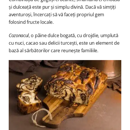
și dulceață este pur și simplu divină. Dacă vă simțiți
aventuroși, încercați să vă faceți propriul gem
folosind fructe locale.
Cozonacul
, o pâine dulce bogată, cu drojdie, umplută
cu nuci, cacao sau delicii turcești, este un element de
bază al sărbătorilor care reunește familiile.