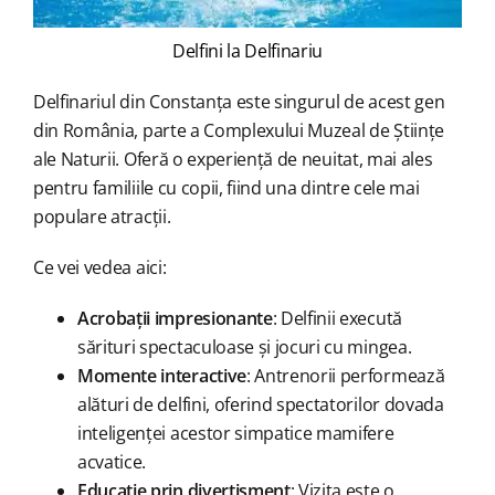
Delfini la Delfinariu
Delfinariul din Constanța este singurul de acest gen
din România, parte a Complexului Muzeal de Științe
ale Naturii. Oferă o experiență de neuitat, mai ales
pentru familiile cu copii, fiind una dintre cele mai
populare atracții.
Ce vei vedea aici:
Acrobații impresionante
: Delfinii execută
sărituri spectaculoase și jocuri cu mingea.
Momente interactive
: Antrenorii performează
alături de delfini, oferind spectatorilor dovada
inteligenței acestor simpatice mamifere
acvatice.
Educație prin divertisment
: Vizita este o