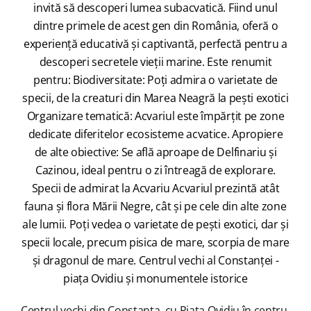
invită să descoperi lumea subacvatică. Fiind unul
dintre primele de acest gen din România, oferă o
experiență educativă și captivantă, perfectă pentru a
descoperi secretele vieții marine. Este renumit
pentru: Biodiversitate: Poți admira o varietate de
specii, de la creaturi din Marea Neagră la pești exotici
Organizare tematică: Acvariul este împărțit pe zone
dedicate diferitelor ecosisteme acvatice. Apropiere
de alte obiective: Se află aproape de Delfinariu și
Cazinou, ideal pentru o zi întreagă de explorare.
Specii de admirat la Acvariu Acvariul prezintă atât
fauna și flora Mării Negre, cât și pe cele din alte zone
ale lumii. Poți vedea o varietate de pești exotici, dar și
specii locale, precum pisica de mare, scorpia de mare
și dragonul de mare. Centrul vechi al Constanței -
piața Ovidiu și monumentele istorice
Centrul vechi din Constanța, cu Piața Ovidiu în centru,