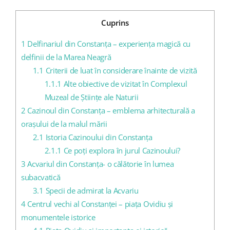
Cuprins
1
Delfinariul din Constanța – experiența magică cu
delfinii de la Marea Neagră
1.1
Criterii de luat în considerare înainte de vizită
1.1.1
Alte obiective de vizitat în Complexul
Muzeal de Științe ale Naturii
2
Cazinoul din Constanța – emblema arhitecturală a
orașului de la malul mării
2.1
Istoria Cazinoului din Constanța
2.1.1
Ce poți explora în jurul Cazinoului?
3
Acvariul din Constanța- o călătorie în lumea
subacvatică
3.1
Specii de admirat la Acvariu
4
Centrul vechi al Constanței – piața Ovidiu și
monumentele istorice