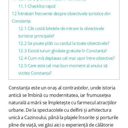
11.1
Checklist rapid
12
Întrebări frecvente despre obiectivele turistice din
Constanța
12.1
Cât costă biletele de intrare la obiectivele
turistice principale?
12.2
Se poate plăti cu cardul la toate obiectivele?
12.3
Există tururi ghidate gratuite în Constanța?
12.4
Cum mă deplasez cel mai ușor între obiective?
12.5
Care este cel mai bun moment al anului să
vizitez Constanța?
Constanța este un oraș al contrastelor, unde istoria
antică se îmbină cu modernitatea, iar frumusețea
naturală a mării se împletește cu farmecul atracțiilor
urbane. De la spectacolele cu delfini și arhitectura
unică a Cazinoului, până la plajele însorite și porturile
pline de viață, vei găsi aici o experiență de călătorie