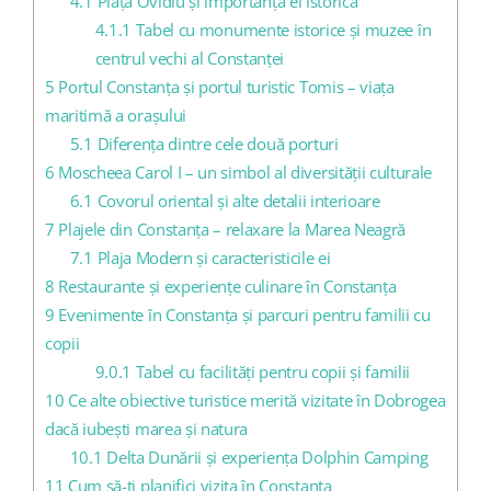
4.1
Piața Ovidiu și importanța ei istorică
4.1.1
Tabel cu monumente istorice și muzee în
centrul vechi al Constanței
5
Portul Constanța și portul turistic Tomis – viața
maritimă a orașului
5.1
Diferența dintre cele două porturi
6
Moscheea Carol I – un simbol al diversității culturale
6.1
Covorul oriental și alte detalii interioare
7
Plajele din Constanța – relaxare la Marea Neagră
7.1
Plaja Modern și caracteristicile ei
8
Restaurante și experiențe culinare în Constanța
9
Evenimente în Constanța și parcuri pentru familii cu
copii
9.0.1
Tabel cu facilități pentru copii și familii
10
Ce alte obiective turistice merită vizitate în Dobrogea
dacă iubești marea și natura
10.1
Delta Dunării și experiența Dolphin Camping
11
Cum să-ți planifici vizita în Constanța