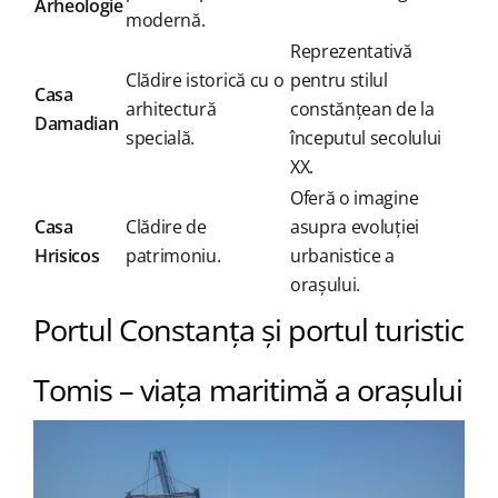
Arheologie
modernă.
Reprezentativă
Clădire istorică cu o
pentru stilul
Casa
arhitectură
constănțean de la
Damadian
specială.
începutul secolului
XX.
Oferă o imagine
Casa
Clădire de
asupra evoluției
Hrisicos
patrimoniu.
urbanistice a
orașului.
Portul Constanța și portul turistic
Tomis – viața maritimă a orașului