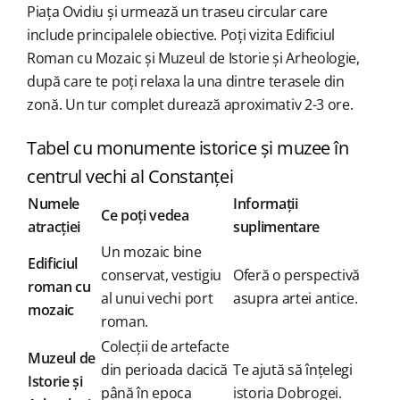
Piața Ovidiu și urmează un traseu circular care
include principalele obiective. Poți vizita Edificiul
Roman cu Mozaic și Muzeul de Istorie și Arheologie,
după care te poți relaxa la una dintre terasele din
zonă. Un tur complet durează aproximativ 2-3 ore.
Tabel cu monumente istorice și muzee în
centrul vechi al Constanței
Numele
Informații
Ce poți vedea
atracției
suplimentare
Un mozaic bine
Edificiul
conservat, vestigiu
Oferă o perspectivă
roman cu
al unui vechi port
asupra artei antice.
mozaic
roman.
Colecții de artefacte
Muzeul de
din perioada dacică
Te ajută să înțelegi
Istorie și
până în epoca
istoria Dobrogei.