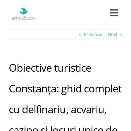
Skip
to
Togg
content
Navi
Cazare
Previous
Next
Tarife
Obiective turistice
Oferte
Constanța: ghid complet
Experiențe
cu delfinariu, acvariu,
Facilități
cazino și locuri unice de
Informații