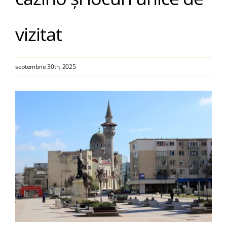
vizitat
Blog
Contact
septembrie 30th, 2025
View
Larger
Image