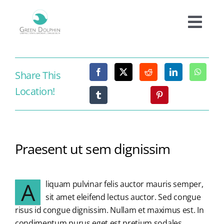
Skip
to
Togg
content
Navi
Cazare
Share This
Location!
Tarife
Oferte
Praesent ut sem dignissim
Experiențe
A
liquam pulvinar felis auctor mauris semper,
Facilități
sit amet eleifend lectus auctor. Sed congue
risus id congue dignissim. Nullam et maximus est. In
Informații
condimentum purus eget est pretium sodales.