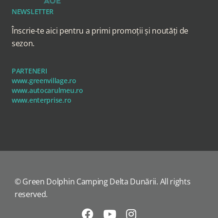
NEWSLETTER
Înscrie-te aici pentru a primi promoții și noutăți de
sezon.
PARTENERI
www.greenvillage.ro
www.autocarulmeu.ro
www.enterprise.ro
© Green Dolphin Camping Delta Dunării. All rights
reserved.