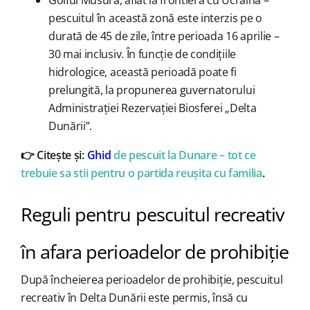
Golful Musura, aflat la frontiera cu Ucraina –
pescuitul în această zonă este interzis pe o
durată de 45 de zile, între perioada 16 aprilie –
30 mai inclusiv. În funcție de condițiile
hidrologice, această perioadă poate fi
prelungită, la propunerea guvernatorului
Administrației Rezervației Biosferei „Delta
Dunării”.
👉 Citește și:
Ghid
de pescuit la Dunare – tot ce
trebuie sa stii pentru o partida reușita cu familia
.
Reguli pentru pescuitul recreativ
în afara perioadelor de prohibiție
După încheierea perioadelor de prohibiție, pescuitul
recreativ în Delta Dunării este permis, însă cu