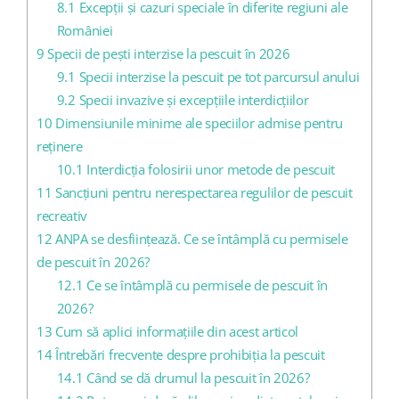
8.1
Excepții și cazuri speciale în diferite regiuni ale
României
9
Specii de pești interzise la pescuit în 2026
9.1
Specii interzise la pescuit pe tot parcursul anului
9.2
Specii invazive și excepțiile interdicțiilor
10
Dimensiunile minime ale speciilor admise pentru
reținere
10.1
Interdicția folosirii unor metode de pescuit
11
Sancțiuni pentru nerespectarea regulilor de pescuit
recreativ
12
ANPA se desființează. Ce se întâmplă cu permisele
de pescuit în 2026?
12.1
Ce se întâmplă cu permisele de pescuit în
2026?
13
Cum să aplici informațiile din acest articol
14
Întrebări frecvente despre prohibiția la pescuit
14.1
Când se dă drumul la pescuit în 2026?