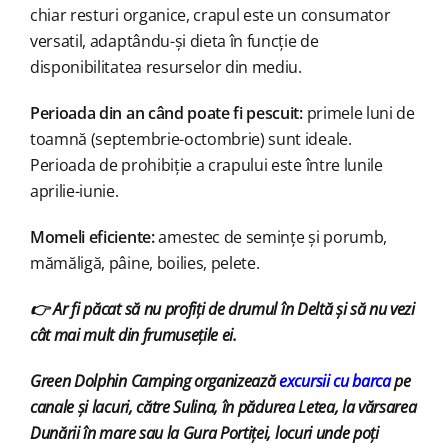
chiar resturi organice, crapul este un consumator
versatil, adaptându-și dieta în funcție de
disponibilitatea resurselor din mediu.
Perioada din an când poate fi pescuit:
primele luni
de
toamnă (septembrie-octombrie) sunt ideale.
Perioada de prohibiție a crapului este între lunile
aprilie-iunie.
Momeli eficiente:
amestec de semințe și porumb,
mămăligă, pâine, boilies, pelete.
👉 Ar fi păcat să nu profiți de drumul în Deltă și să nu vezi
cât mai mult din frumusețile ei.
Green Dolphin Camping organizează
excursii cu barca
pe
canale și lacuri, către Sulina, în pădurea Letea, la vărsarea
Dunării în mare sau la Gura Portiței, locuri unde poți