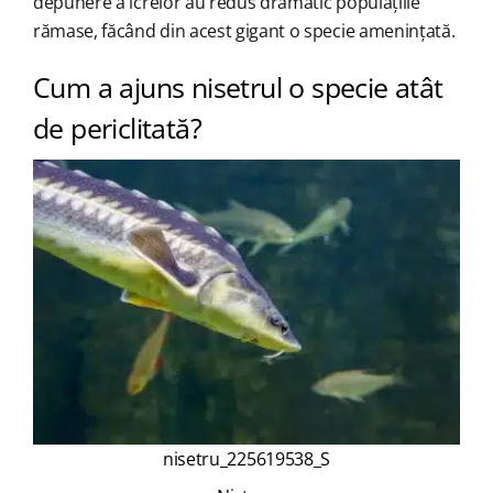
depunere a icrelor au redus dramatic populațiile
rămase, făcând din acest gigant o specie amenințată.
Cum a ajuns nisetrul o specie atât
de periclitată?
nisetru_225619538_S