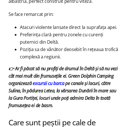
albăstrui, perfect construit pentru viteză.
Se face remarcat prin:
Atacuri violente lansate direct la suprafața apei.
Preferința clară pentru zonele cu curenți
puternici din Deltă.
Poziția sa de vânător deosebit în rețeaua trofică
complexă a regiunii.
👉
Ar fi păcat să nu profiți de drumul în Deltă și să nu vezi
cât mai mult din frumusețile ei. Green Dolphin Camping
organizează
excursii cu barca
pe canale și lacuri, către
Sulina, în pădurea Letea, la vărsarea Dunării în mare sau
la Gura Portiței, locuri unde poți admira Delta în toată
frumusețea ei de basm.
Care sunt peștii pe cale de