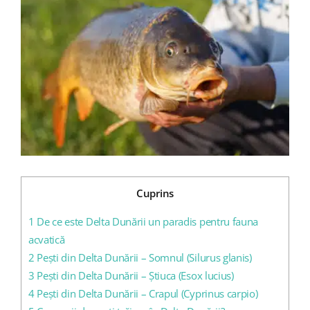
Larger
Image
Blog
Contact
Cuprins
1
De ce este Delta Dunării un paradis pentru fauna
acvatică
2
Pești din Delta Dunării – Somnul (Silurus glanis)
3
Pești din Delta Dunării – Știuca (Esox lucius)
4
Pești din Delta Dunării – Crapul (Cyprinus carpio)