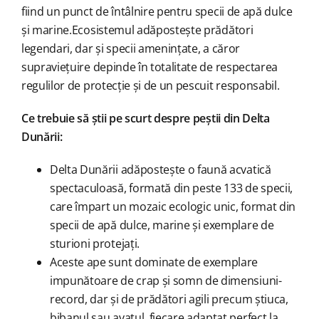
fiind un punct de întâlnire pentru specii de apă dulce
și marine.Ecosistemul adăpostește prădători
legendari, dar și specii amenințate, a căror
supraviețuire depinde în totalitate de respectarea
regulilor de protecție și de un pescuit responsabil.
Ce trebuie să știi pe scurt despre peștii din Delta
Dunării:
Delta Dunării adăpostește o faună acvatică
spectaculoasă, formată din peste 133 de specii,
care împart un mozaic ecologic unic, format din
specii de apă dulce, marine și exemplare de
sturioni protejați.
Aceste ape sunt dominate de exemplare
impunătoare de crap și somn de dimensiuni-
record, dar și de prădători agili precum știuca,
bibanul sau avatul, fiecare adaptat perfect la