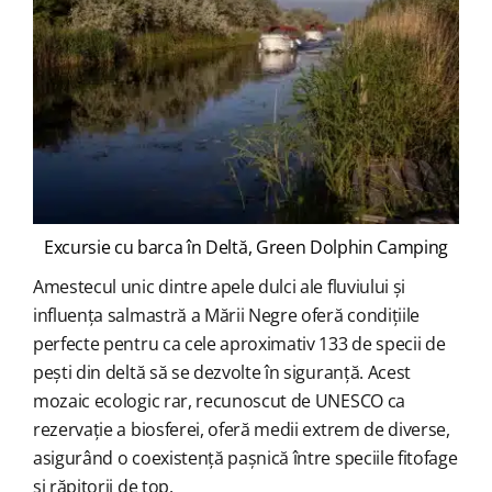
Excursie cu barca în Deltă, Green Dolphin Camping
Amestecul unic dintre apele dulci ale fluviului și
influența salmastră a Mării Negre oferă condițiile
perfecte pentru ca cele aproximativ 133 de specii de
pești din deltă să se dezvolte în siguranță. Acest
mozaic ecologic rar, recunoscut de UNESCO ca
rezervație a biosferei, oferă medii extrem de diverse,
asigurând o coexistență pașnică între speciile fitofage
și răpitorii de top.