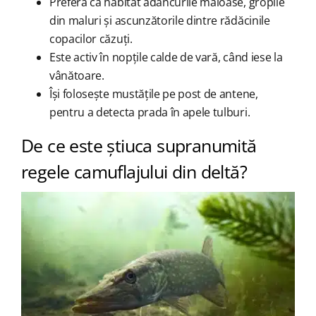
Preferă ca habitat adâncurile maloase, gropile
din maluri și ascunzătorile dintre rădăcinile
copacilor căzuți.
Este activ în nopțile calde de vară, când iese la
vânătoare.
Își folosește mustățile pe post de antene,
pentru a detecta prada în apele tulburi.
De ce este știuca supranumită
regele camuflajului din deltă?