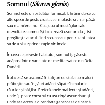
Somnul (
Silurus glanis
)
Somnul este un prădător formidabil, hrănindu-se cu
alte specii de pești, crustacee, moluște și chiar păsări
sau mamifere mici. Cu ajutorul mustăților sale
dezvoltate, somnul își localizează ușor prada și își
pregătește atacul, fiind recunoscut pentru abilitatea
sa de a-și surprinde rapid victimele.
În ceea ce privește habitatul, somnul își găsește
adăpost într-o varietate de medii acvatice din Delta
Dunării.
Îi place să se ascundă în tufișuri de stuf, sub maluri
prăbușite sau în găuri adânci săpate în malurile
râurilor și bălților. Preferă apele mai lente și adânci,
unde își poate construi cu ușurință ascunzișuri și
unde are acces la o cantitate generoasă de hrană.