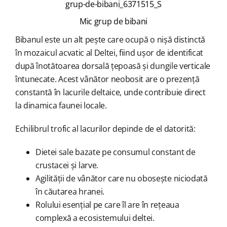
grup-de-bibani_6371515_S
Mic grup de bibani
Bibanul este un alt pește care ocupă o nișă distinctă
în mozaicul acvatic al Deltei, fiind ușor de identificat
după înotătoarea dorsală țepoasă și dungile verticale
întunecate. Acest vânător neobosit are o prezență
constantă în lacurile deltaice, unde contribuie direct
la dinamica faunei locale.
Echilibrul trofic al lacurilor depinde de el datorită:
Dietei sale bazate pe consumul constant de
crustacei și larve.
Agilității de vânător care nu obosește niciodată
în căutarea hranei.
Rolului esențial pe care îl are în rețeaua
complexă a ecosistemului deltei.