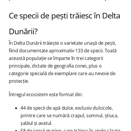
Ce specii de pești trăiesc în Delta
Dunării?
În Delta Dunării trăiește o varietate uriașă de pești,
fiind documentate aproximativ 133 de specii. Toată
această populație se împarte în trei categorii
principale, dictate de geografia zonei, plus o
categorie specială de exemplare care au nevoie de
protecție.
Întregul ecosistem este format din:
44 de specii de apă dulce, exclusiv dulcicole,
printre care se numără crapul, somnul, știuca,
șalăul și avatul.
58 de specii marine, care trăiesc în apele sărate