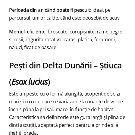
Perioada din an când poate fi pescuit:
ideal, pe
parcursul lunilor calde, când este deosebit de activ.
Momeli eficiente
: broscuțe, coropișnițe, râme negre
și roșii, linguriță rotativă, caras, plătică, feromoni,
năluci, ficat de pasăre.
Pești din Delta Dunării – Știuca
(
Esox lucius
)
Este un pește cu o formă alungită, acoperit de solzi
mari și cu o culoare ce variază de la nuanțe de verde-
închis până la gri sau maro, în funcție de habitat.
Caracteristica sa definitorie este gura largă și plină de
dinți ascuțiți, adaptată perfect pentru a prinde și a
înghiți prada.