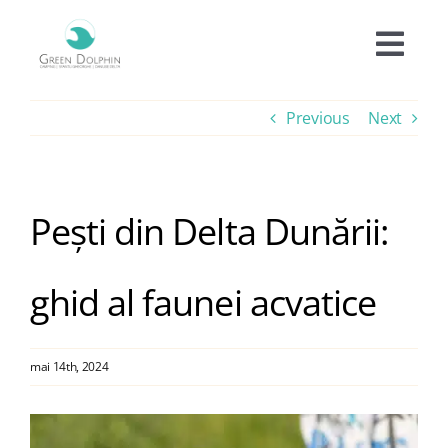
Skip
to
Togg
content
Navi
Cazare
Previous
Next
Tarife
Pești din Delta Dunării:
Oferte
ghid al faunei acvatice
Experiențe
mai 14th, 2024
Facilități
View
Informații