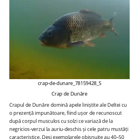
crap-de-dunare_78159428_S
Crap de Dunăre
Crapul de Dunăre domină apele liniștite ale Deltei cu
o prezență impunătoare, fiind ușor de recunoscut
după corpul musculos cu solzi ce variază de la
negricios-verzui la auriu-deschis și cele patru mustăți
caracteristice. Deși exemplarele obișnuite au 40–50