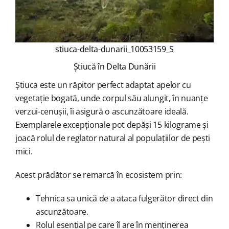
stiuca-delta-dunarii_10053159_S
Știucă în Delta Dunării
Știuca este un răpitor perfect adaptat apelor cu
vegetație bogată, unde corpul său alungit, în nuanțe
verzui-cenușii, îi asigură o ascunzătoare ideală.
Exemplarele excepționale pot depăși 15 kilograme și
joacă rolul de reglator natural al populațiilor de pești
mici.
Acest prădător se remarcă în ecosistem prin:
Tehnica sa unică de a ataca fulgerător direct din
ascunzătoare.
Rolul esențial pe care îl are în menținerea