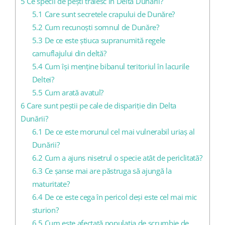
5
Ce specii de pești trăiesc în Delta Dunării?
5.1
Care sunt secretele crapului de Dunăre?
5.2
Cum recunoști somnul de Dunăre?
5.3
De ce este știuca supranumită regele
camuflajului din deltă?
5.4
Cum își menține bibanul teritoriul în lacurile
Deltei?
5.5
Cum arată avatul?
6
Care sunt peștii pe cale de dispariție din Delta
Dunării?
6.1
De ce este morunul cel mai vulnerabil uriaș al
Dunării?
6.2
Cum a ajuns nisetrul o specie atât de periclitată?
6.3
Ce șanse mai are păstruga să ajungă la
maturitate?
6.4
De ce este cega în pericol deși este cel mai mic
sturion?
6.5
Cum este afectată populația de scrumbie de