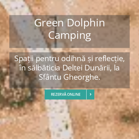
Green Dolphin
Camping
Spații pentru odihnă și reflecție,
în sălbăticia Deltei Dunării, la
Sfântu Gheorghe.
REZERVĂ ONLINE