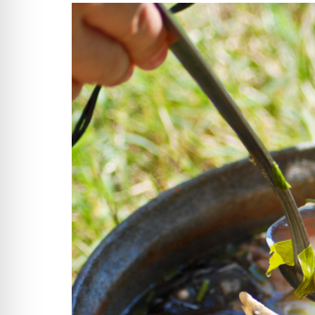
View
Larger
Image