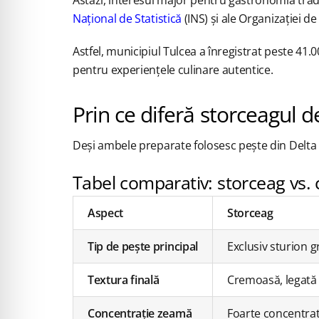
Național de Statistică
(INS) și ale Organizației 
Astfel, municipiul Tulcea a înregistrat peste 41
pentru experiențele culinare autentice.
Prin ce diferă storceagul d
Deși ambele preparate folosesc pește din Delta Du
Tabel comparativ: storceag vs. 
Aspect
Storceag
Tip de pește principal
Exclusiv sturion g
Textura finală
Cremoasă, legată
Concentrație zeamă
Foarte concentrat