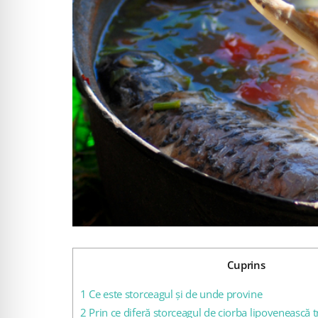
Cuprins
1
Ce este storceagul și de unde provine
2
Prin ce diferă storceagul de ciorba lipovenească t