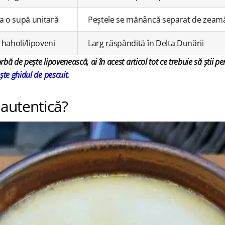
a o supă unitară
Peștele se mănâncă separat de zeam
haholi/lipoveni
Larg răspândită în Delta Dunării
bă de pește lipovenească, ai în acest articol tot ce trebuie să știi pe
ește ghidul de pescuit.
 autentică?