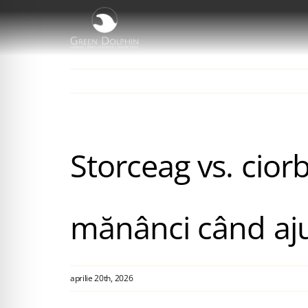
Skip
to
content
Storceag vs. ciorb
mănânci când aju
aprilie 20th, 2026