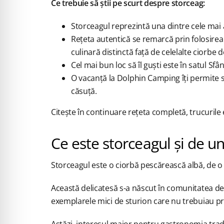
Ce trebuie să știi pe scurt despre storceag:
Storceagul reprezintă una dintre cele mai 
Rețeta autentică se remarcă prin folosirea
culinară distinctă față de celelalte ciorbe d
Cel mai bun loc să îl guști este în satul S
O vacanță la Dolphin Camping îți permite s
căsuță.
Citește în continuare rețeta completă, trucurile e
Ce este storceagul și de u
Storceagul este o ciorbă pescărească albă, de o 
Această delicatesă s-a născut în comunitatea de
exemplarele mici de sturion care nu trebuiau pr
Astăzi, interesul major pentru gastronomia tradi