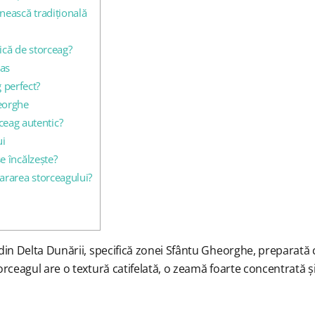
nească tradițională
ică de storceag?
pas
 perfect?
eorghe
ceag autentic?
ui
e încălzește?
ararea storceagului?
din Delta Dunării, specifică zonei Sfântu Gheorghe, preparată 
rceagul are o textură catifelată, o zeamă foarte concentrată și