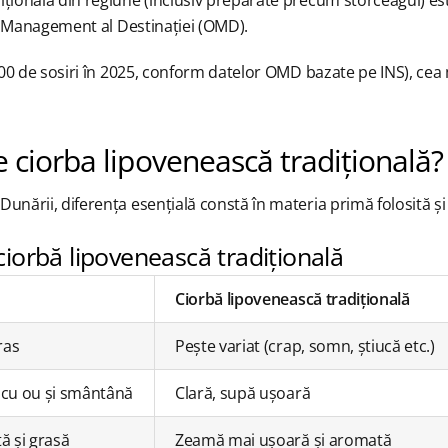
de Management al Destinației (OMD).
.000 de sosiri în 2025, conform datelor OMD bazate pe INS), cea
e ciorba lipovenească tradițională?
nării, diferența esențială constă în materia primă folosită și 
ciorbă lipovenească tradițională
Ciorbă lipovenească tradițională
ras
Pește variat (crap, somn, știucă etc.)
 cu ou și smântână
Clară, supă ușoară
ă și grasă
Zeamă mai ușoară și aromată