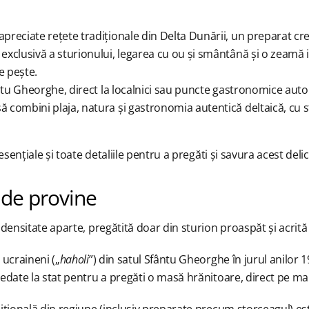
apreciate rețete tradiționale din Delta Dunării, un preparat cr
 exclusivă a sturionului, legarea cu ou și smântână și o zeamă
e pește.
fântu Gheorghe, direct la localnici sau puncte gastronomice auto
ă combini plaja, natura și gastronomia autentică deltaică, cu s
sențiale și toate detaliile pentru a pregăti și savura acest delic
nde provine
densitate aparte, pregătită doar din sturion proaspăt și acrit
 ucraineni („
haholi
”) din satul Sfântu Gheorghe în jurul anilor 
edate la stat pentru a pregăti o masă hrănitoare, direct pe ma
țională din regiune (inclusiv preparate precum storceagul) este