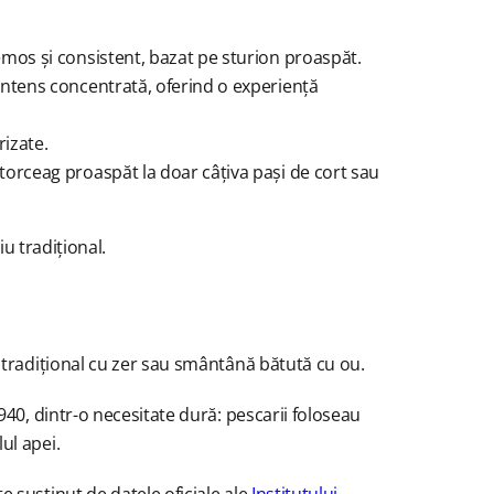
emos și consistent, bazat pe sturion proaspăt.
 intens concentrată, oferind o experiență
rizate.
torceag proaspăt la doar câțiva pași de cort sau
iu tradițional.
ă tradițional cu zer sau smântână bătută cu ou.
1940, dintr-o necesitate dură: pescarii foloseau
lul apei.
 susținut de datele oficiale ale
Institutului