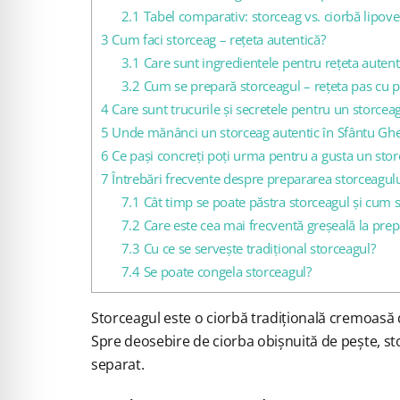
2.1
Tabel comparativ: storceag vs. ciorbă lipove
3
Cum faci storceag – rețeta autentică?
3.1
Care sunt ingredientele pentru rețeta autent
3.2
Cum se prepară storceagul – rețeta pas cu 
4
Care sunt trucurile și secretele pentru un storceag
5
Unde mănânci un storceag autentic în Sfântu Gh
6
Ce pași concreți poți urma pentru a gusta un stor
7
Întrebări frecvente despre prepararea storceagul
7.1
Cât timp se poate păstra storceagul și cum s
7.2
Care este cea mai frecventă greșeală la prep
7.3
Cu ce se servește tradițional storceagul?
7.4
Se poate congela storceagul?
Storceagul este o ciorbă tradițională cremoasă 
Spre deosebire de ciorba obișnuită de pește, sto
separat.