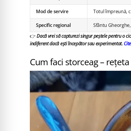
Mod de servire
Totul împreună, c
Specific regional
Sfântu Gheorghe, 
👉
Dacă vrei să capturezi singur peștele pentru o cior
indiferent dacă ești începător sau experimentat.
Cit
Cum faci storceag – rețeta